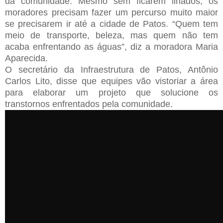
da comunidade. Mesmo sem ficarem ilhados, os
moradores precisam fazer um percurso muito maior
se precisarem ir até a cidade de Patos. “Quem tem
meio de transporte, beleza, mas quem não tem
acaba enfrentando as águas”, diz a moradora Maria
Aparecida.
O secretário da Infraestrutura de Patos, Antônio
Carlos Lito, disse que equipes vão vistoriar a área
para elaborar um projeto que solucione os
transtornos enfrentados pela comunidade.