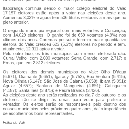
Itaporanga continua sendo o maior colégio eleitoral do Vale:
17.197 eleitores estão aptos a votar nas eleições deste ano.
Aumentou 3,03% e agora tem 506 títulos eleitorais a mais que no
pleito anterior.
O segundo município regional com mais votantes é Conceição,
com 14.029 eleitores. O ganho foi de 659 votantes (4,9%) nos
últimos dois anos. Coremas possui o terceiro maior quantitativo
eleitoral do Vale: cresceu 623 (5,3%) eleitores no período e tem,
atualmente, 12.311 aptos a votar.
Pelo outro lado, os três municípios com menor eleitorado são:
Curral Velho, com 2.080 votantes; Serra Grande, com 2.717; e
Emas, que tem 2.812 eleitores.
Os eleitores dos demais municípios do Vale: Olho D’água
(6.671); Diamante (5.651); Igaracy (5.752); Boa Ventura (5.415);
Nova Olinda (5.147); São José de Caiana (5.058); Ibiara (5.091);
Aguiar (4.657); Santana de Mangueira (4.691); Catingueira
(4.187); Santa Inês (3.875); e Pedra Branca (3.426).
As eleições deste ano serão realizadas no dia 7 de outubro, e os
eleitores irão se dirigir às urnas para votar para prefeito e
vereador. Os eleitos serão os responsáveis pelo destino dos
nossos municípios pelos próximos quatro anos, daí a importância
de escolhermos bons representantes.
Folha do Vali