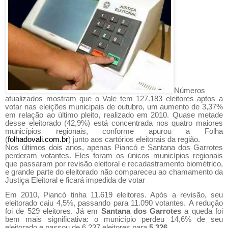
Números
atualizados mostram que o Vale tem 127.183 eleitores aptos a
votar nas eleições municipais de outubro, um aumento de 3,37%
em relação ao último pleito, realizado em 2010. Quase metade
desse eleitorado (42,9%) está concentrada nos quatro maiores
municípios regionais, conforme apurou a Folha
(
folhadovali.com.br
) junto aos cartórios eleitorais da região.
Nos últimos dois anos, apenas Piancó e Santana dos Garrotes
perderam votantes.
Eles foram os únicos municípios regionais
que passaram por revisão eleitoral e recadastramento biométrico,
e grande parte do eleitorado não compareceu ao chamamento da
Justiça Eleitoral e ficará impedida de votar
Em 2010, Piancó tinha 11.619 eleitores. Após a revisão, seu
eleitorado caiu 4,5%, passando para 11.090 votantes.
A redução
foi de 529 eleitores.
Já em
Santana dos Garrotes
a queda foi
bem mais significativa: o município perdeu 14,6% de seu
eleitorado e passou de 6.237 eleitores para
5.326.