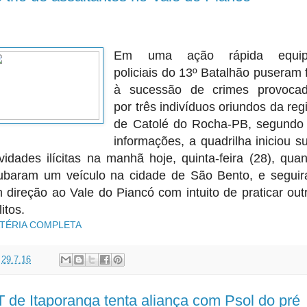
Em uma ação rápida equip
policiais do 13º Batalhão puseram 
à sucessão de crimes provoca
por três
indivíduos oriundos da reg
de Catolé do Rocha-PB, segundo
informações, a quadrilha iniciou s
ividades ilícitas na manhã hoje, quinta-feira (28), qua
ubaram um veículo na cidade de São Bento, e segui
 direção ao Vale do Piancó com intuito de praticar out
litos.
TÉRIA COMPLETA
t
29.7.16
 de Itaporanga tenta aliança com Psol do pré