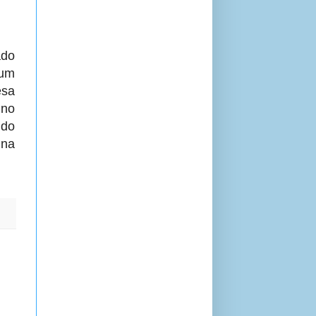
ado
 um
sa
no
 do
 na