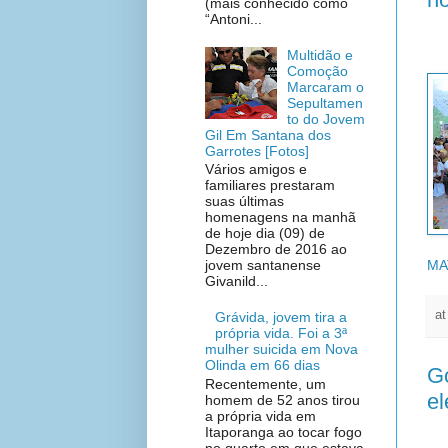
(mais conhecido como
“Antoni...
Multidão e
Comoção
Marcaram o
Sepultamen
to do Jovem
Gil Em Santana dos
Garrotes [Fotos]
Vários amigos e
familiares prestaram
suas últimas
homenagens na manhã
de hoje dia (09) de
Dezembro de 2016 ao
MA
jovem santanense
Givanild...
a
Grávida, jovem tira a
própria vida. Foi a 3ª
mulher suicida em Nova
Olinda em 66 dias
Go
Recentemente, um
el
homem de 52 anos tirou
a própria vida em
Itaporanga ao tocar fogo
no quarto em que estava