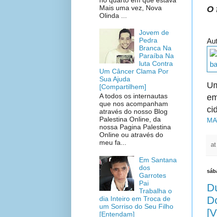
Mais uma vez, Nova
O 
Olinda ...
Jovem de
Pedra
Aut
Branca Na
Paraíba Na
luta Contra
Um Câncer Clama Por
Sua Ajuda
Um
[Compartilhem]
A todos os internautas
em
que nos acompanham
ci
através do nosso Blog
Palestina Online, da
MA
nossa Pagina Palestina
Online ou através do
meu fa...
a
Em Santana
dos
sáb
Garrotes
Pai
Du
Trabalha o
D
dia Inteiro em Troca de
um Sorriso do Seu Filho
[V
[Entendam]