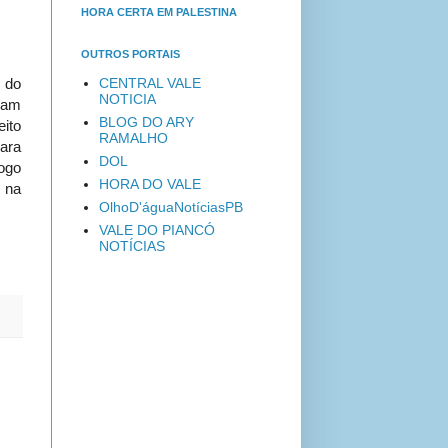
HORA CERTA EM PALESTINA
OUTROS PORTAIS
CENTRAL VALE
 do
NOTICIA
ram
BLOG DO ARY
eito
RAMALHO
ara
DOL
ogo
HORA DO VALE
 na
OlhoD'águaNotíciasPB
VALE DO PIANCÓ
NOTÍCIAS