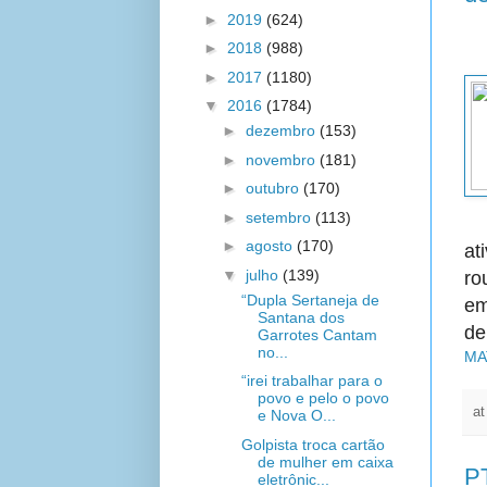
►
2019
(624)
►
2018
(988)
►
2017
(1180)
▼
2016
(1784)
►
dezembro
(153)
►
novembro
(181)
►
outubro
(170)
►
setembro
(113)
►
agosto
(170)
at
▼
julho
(139)
ro
“Dupla Sertaneja de
em
Santana dos
de
Garrotes Cantam
no...
MA
“irei trabalhar para o
povo e pelo o povo
a
e Nova O...
Golpista troca cartão
de mulher em caixa
PT
eletrônic...