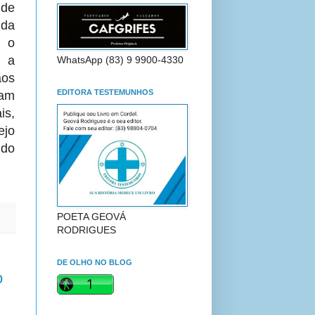
 de
 da
o o
u a
WhatsApp (83) 9 9900-4330
os
EDITORA TESTEMUNHOS
am
is,
ejo
 do
POETA GEOVÁ
RODRIGUES
DE OLHO NO BLOG
o