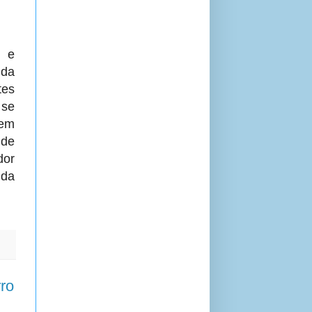
 e
 da
tes
se
 em
 de
dor
 da
ro