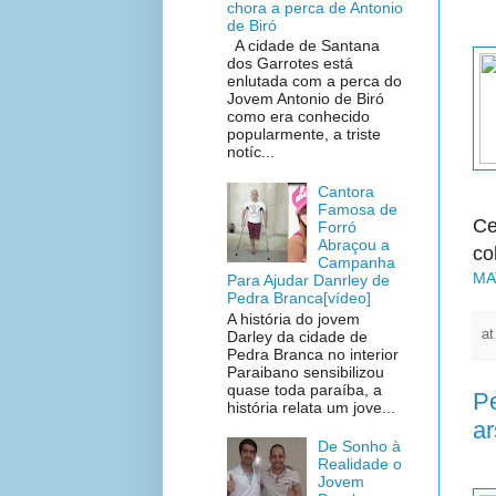
chora a perca de Antonio
de Biró
A cidade de Santana
dos Garrotes está
enlutada com a perca do
Jovem Antonio de Biró
como era conhecido
popularmente, a triste
notíc...
Cantora
Famosa de
Ce
Forró
Abraçou a
co
Campanha
MA
Para Ajudar Danrley de
Pedra Branca[vídeo]
A história do jovem
a
Darley da cidade de
Pedra Branca no interior
Paraibano sensibilizou
quase toda paraíba, a
P
história relata um jove...
ar
De Sonho à
Realidade o
Jovem