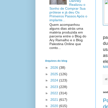
Danrley
Realizou o
Sonho de Comprar Sua
prótese e já deu Os
Primeiros Passos Após o
implante...
Quem acompanhou
alguns dias atrás uma
matéria produzida em
parceria entre o Blog do
pa
Ary Ramalho e o Blog
du
Palestina Online que
conto...
us
as
el
Arquivos do blog
MA
►
2026
(38)
►
2025
(126)
a
►
2024
(123)
►
2023
(228)
sext
►
2022
(314)
Po
►
2021
(617)
de
►
2020
(615)