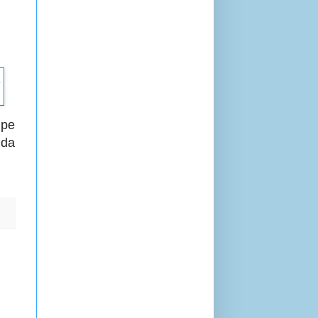
lpe
 da