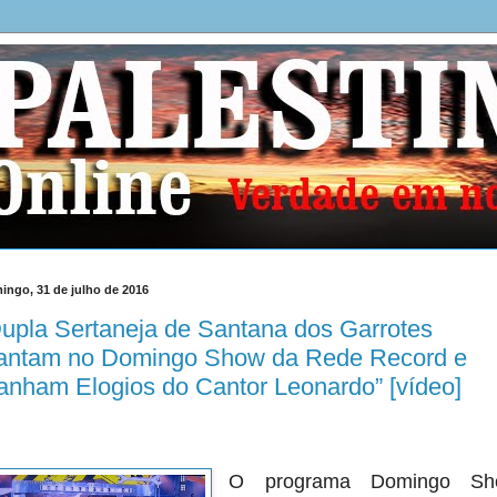
ingo, 31 de julho de 2016
upla Sertaneja de Santana dos Garrotes
antam no Domingo Show da Rede Record e
nham Elogios do Cantor Leonardo” [vídeo]
O programa Domingo Sh