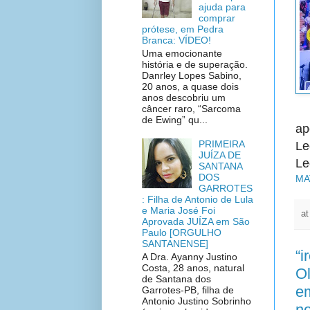
ajuda para
comprar
prótese, em Pedra
Branca: VÍDEO!
Uma emocionante
história e de superação.
Danrley Lopes Sabino,
20 anos, a quase dois
anos descobriu um
câncer raro, “Sarcoma
de Ewing” qu...
ap
PRIMEIRA
Le
JUÍZA DE
Le
SANTANA
DOS
MA
GARROTES
: Filha de Antonio de Lula
e Maria José Foi
a
Aprovada JUÍZA em São
Paulo [ORGULHO
SANTANENSE]
“i
A Dra. Ayanny Justino
Costa, 28 anos, natural
Ol
de Santana dos
em
Garrotes-PB, filha de
Antonio Justino Sobrinho
no