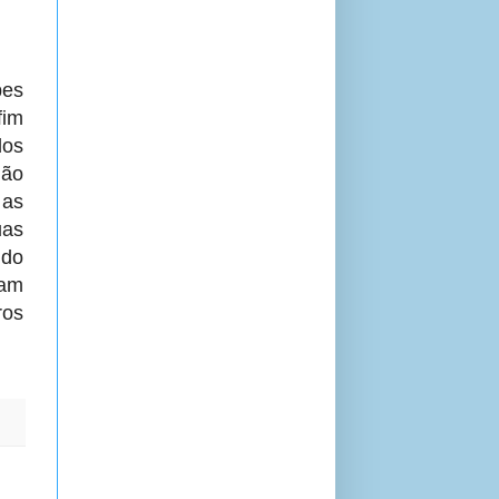
es
fim
dos
ião
 as
uas
ndo
ram
ros