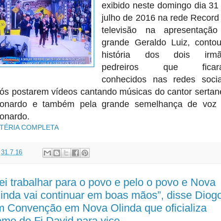
exibido neste domingo dia 31
julho de 2016 na rede Record
televisão na apresentaçã
grande Geraldo Luiz, conto
história dos dois irmã
pedreiros que ficar
conhecidos nas redes socia
ós postarem vídeos cantando músicas do cantor sertan
onardo e também pela grande semelhança de voz
onardo.
TÉRIA COMPLETA
t
31.7.16
rei trabalhar para o povo e pelo o povo e Nova
inda vai continuar em boas mãos”, disse Diog
 Convenção em Nova Olinda que oficializa
me de Fi David para vice