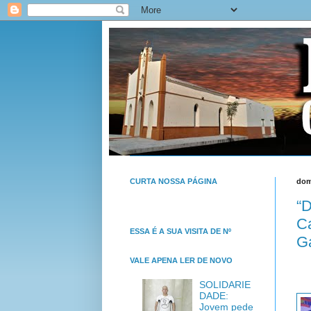
CURTA NOSSA PÁGINA
dom
“D
C
ESSA É A SUA VISITA DE Nº
Ga
VALE APENA LER DE NOVO
SOLIDARIE
DADE:
Jovem pede