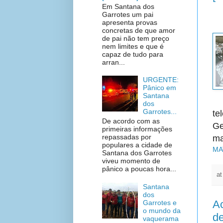
Em Santana dos
Garrotes um pai
apresenta provas
concretas de que amor
de pai não tem preço
nem limites e que é
capaz de tudo para
arran...
URGENTE:
Pânico em
Santana
dos
Garrotes...
te
De acordo com as
Ge
primeiras informações
repassadas por
ma
populares a cidade de
MA
Santana dos Garrotes
viveu momento de
pânico a poucas hora...
a
Santana
dos
Ac
Garrotes e
o mundo da
de
vaquerama