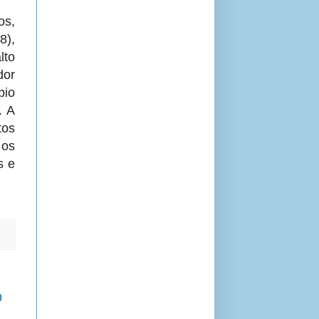
os,
8),
lto
dor
pio
. A
tos
 os
s e
o