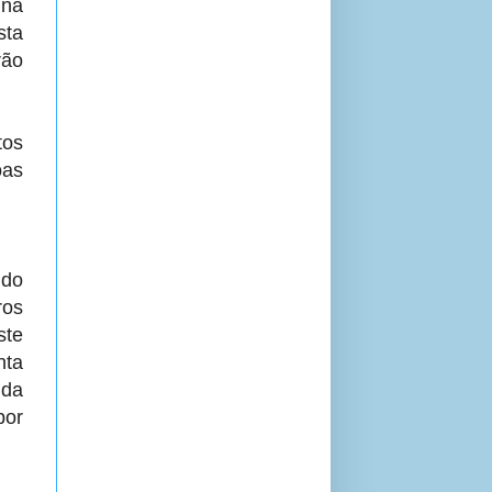
 na
sta
rão
tos
oas
 do
ros
ste
nta
da
por