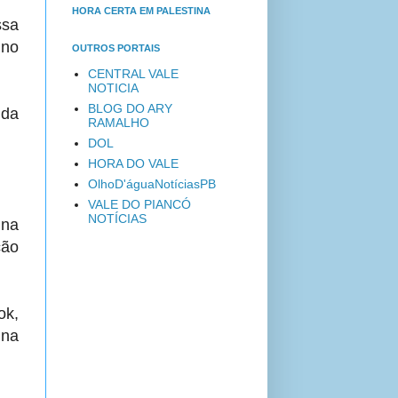
HORA CERTA EM PALESTINA
ssa
 no
OUTROS PORTAIS
CENTRAL VALE
NOTICIA
BLOG DO ARY
 da
RAMALHO
DOL
HORA DO VALE
OlhoD'águaNotíciasPB
VALE DO PIANCÓ
NOTÍCIAS
 na
ção
ok,
 na