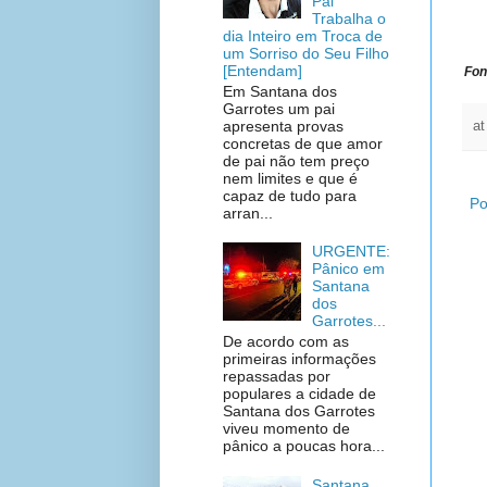
Pai
Trabalha o
dia Inteiro em Troca de
um Sorriso do Seu Filho
[Entendam]
Fon
Em Santana dos
Garrotes um pai
apresenta provas
a
concretas de que amor
de pai não tem preço
nem limites e que é
capaz de tudo para
Po
arran...
URGENTE:
Pânico em
Santana
dos
Garrotes...
De acordo com as
primeiras informações
repassadas por
populares a cidade de
Santana dos Garrotes
viveu momento de
pânico a poucas hora...
Santana