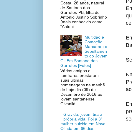
Pa
Costa, 28 anos, natural
de Santana dos
Em
Garrotes-PB, filha de
qu
Antonio Justino Sobrinho
(mais conhecido como
ce
“Antoni...
Multidão e
Em
Comoção
Ba
Marcaram o
Sepultamen
to do Jovem
Se
Gil Em Santana dos
Garrotes [Fotos]
Vários amigos e
Na
familiares prestaram
suas últimas
Pr
homenagens na manhã
ac
de hoje dia (09) de
Dezembro de 2016 ao
jovem santanense
Em
Givanild...
pr
Grávida, jovem tira a
se
própria vida. Foi a 3ª
mulher suicida em Nova
Olinda em 66 dias