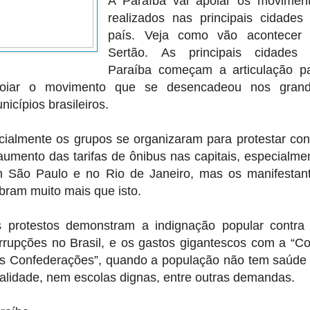
A Paraíba vai apoiar os movimen
realizados nas principais cidades
país. Veja como vão acontecer
Sertão.
As principais cidades
Paraíba começam a articulação p
oiar o movimento que se desencadeou nos gran
nicípios brasileiros.
icialmente os grupos se organizaram para protestar con
aumento das tarifas de ônibus nas capitais, especialme
 São Paulo e no Rio de Janeiro, mas os manifestan
bram muito mais que isto.
 protestos demonstram a indignação popular contra
rrupções no Brasil, e os gastos gigantescos com a “C
s Confederações”, quando a população não tem saúde
alidade, nem escolas dignas, entre outras demandas.