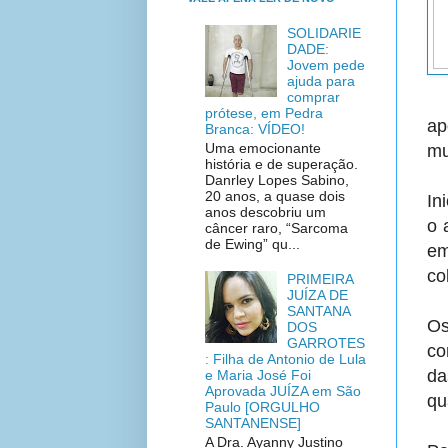
SOLIDARIE
DADE:
Jovem pede
ajuda para
comprar
prótese, em Pedra
ap
Branca: VÍDEO!
Uma emocionante
mu
história e de superação.
Danrley Lopes Sabino,
20 anos, a quase dois
In
anos descobriu um
o 
câncer raro, “Sarcoma
de Ewing” qu...
em
co
PRIMEIRA
JUÍZA DE
SANTANA
Os
DOS
GARROTES
co
: Filha de Antonio de Lula
da
e Maria José Foi
Aprovada JUÍZA em São
qu
Paulo [ORGULHO
SANTANENSE]
A Dra. Ayanny Justino