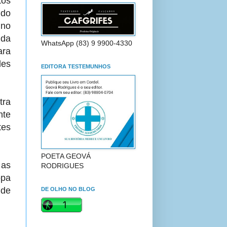
tos
 do
 no
 da
WhatsApp (83) 9 9900-4330
ara
des
EDITORA TESTEMUNHOS
tra
nte
tes
POETA GEOVÁ
 as
RODRIGUES
opa
 de
DE OLHO NO BLOG