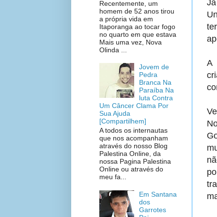
Já
Recentemente, um
homem de 52 anos tirou
Un
a própria vida em
te
Itaporanga ao tocar fogo
no quarto em que estava
ap
Mais uma vez, Nova
Olinda ...
A 
Jovem de
cr
Pedra
Branca Na
co
Paraíba Na
luta Contra
Um Câncer Clama Por
Ve
Sua Ajuda
[Compartilhem]
No
A todos os internautas
Go
que nos acompanham
através do nosso Blog
mu
Palestina Online, da
nã
nossa Pagina Palestina
Online ou através do
p
meu fa...
tr
Em Santana
ma
dos
Garrotes