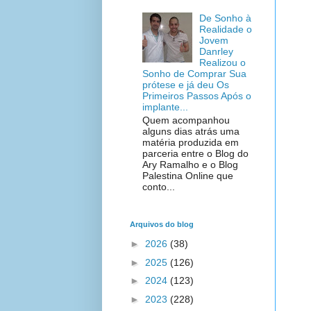
De Sonho à
Realidade o
Jovem
Danrley
Realizou o
Sonho de Comprar Sua
prótese e já deu Os
Primeiros Passos Após o
implante...
Quem acompanhou
alguns dias atrás uma
matéria produzida em
parceria entre o Blog do
Ary Ramalho e o Blog
Palestina Online que
conto...
Arquivos do blog
►
2026
(38)
►
2025
(126)
►
2024
(123)
►
2023
(228)