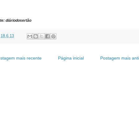
te: diáriodosertão
t
18.6.13
stagem mais recente
Página inicial
Postagem mais ant