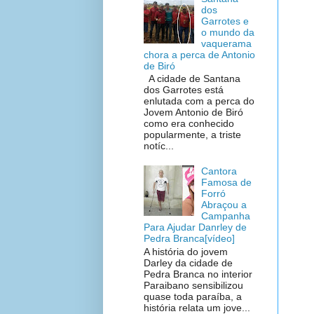
dos
Garrotes e
o mundo da
vaquerama
chora a perca de Antonio
de Biró
A cidade de Santana
dos Garrotes está
enlutada com a perca do
Jovem Antonio de Biró
como era conhecido
popularmente, a triste
notíc...
Cantora
Famosa de
Forró
Abraçou a
Campanha
Para Ajudar Danrley de
Pedra Branca[vídeo]
A história do jovem
Darley da cidade de
Pedra Branca no interior
Paraibano sensibilizou
quase toda paraíba, a
história relata um jove...