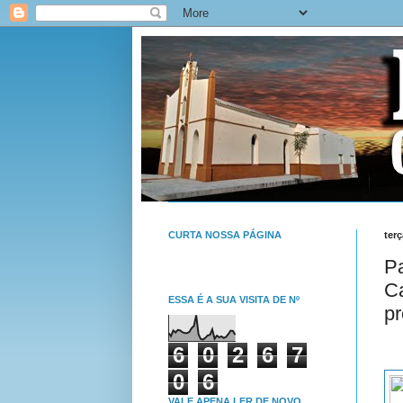
CURTA NOSSA PÁGINA
terç
Pa
Ca
ESSA É A SUA VISITA DE Nº
pr
6
0
2
6
7
0
6
VALE APENA LER DE NOVO