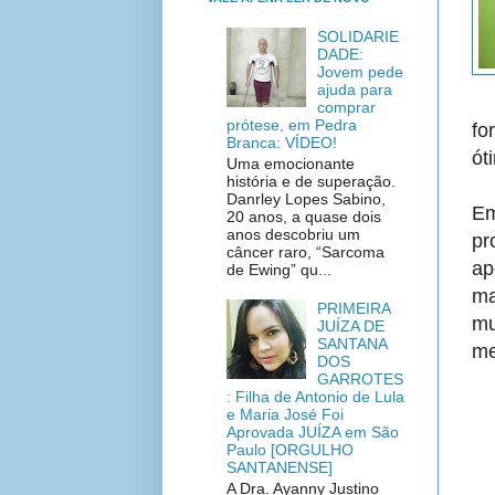
SOLIDARIE
DADE:
Jovem pede
ajuda para
comprar
prótese, em Pedra
fo
Branca: VÍDEO!
ót
Uma emocionante
história e de superação.
Danrley Lopes Sabino,
E
20 anos, a quase dois
anos descobriu um
pr
câncer raro, “Sarcoma
ap
de Ewing” qu...
ma
PRIMEIRA
mu
JUÍZA DE
SANTANA
me
DOS
GARROTES
: Filha de Antonio de Lula
e Maria José Foi
Aprovada JUÍZA em São
Paulo [ORGULHO
SANTANENSE]
A Dra. Ayanny Justino