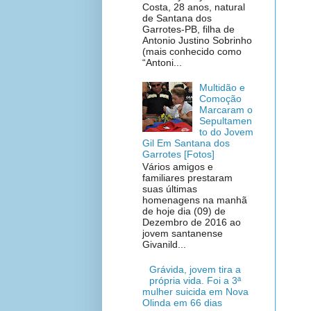
Costa, 28 anos, natural
de Santana dos
Garrotes-PB, filha de
Antonio Justino Sobrinho
(mais conhecido como
“Antoni...
Multidão e
Comoção
Marcaram o
Sepultamen
to do Jovem
Gil Em Santana dos
Garrotes [Fotos]
Vários amigos e
familiares prestaram
suas últimas
homenagens na manhã
de hoje dia (09) de
Dezembro de 2016 ao
jovem santanense
Givanild...
Grávida, jovem tira a
própria vida. Foi a 3ª
mulher suicida em Nova
Olinda em 66 dias