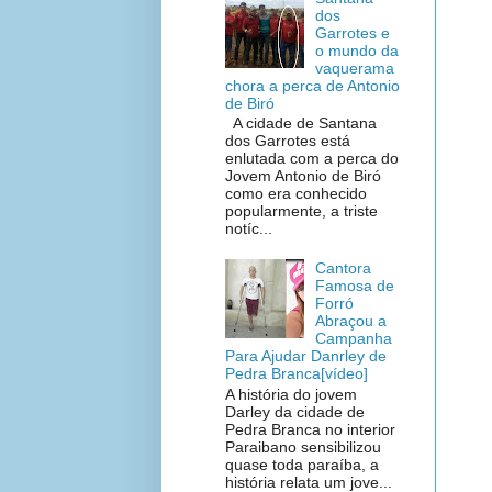
dos
Garrotes e
o mundo da
vaquerama
chora a perca de Antonio
de Biró
A cidade de Santana
dos Garrotes está
enlutada com a perca do
Jovem Antonio de Biró
como era conhecido
popularmente, a triste
notíc...
Cantora
Famosa de
Forró
Abraçou a
Campanha
Para Ajudar Danrley de
Pedra Branca[vídeo]
A história do jovem
Darley da cidade de
Pedra Branca no interior
Paraibano sensibilizou
quase toda paraíba, a
história relata um jove...