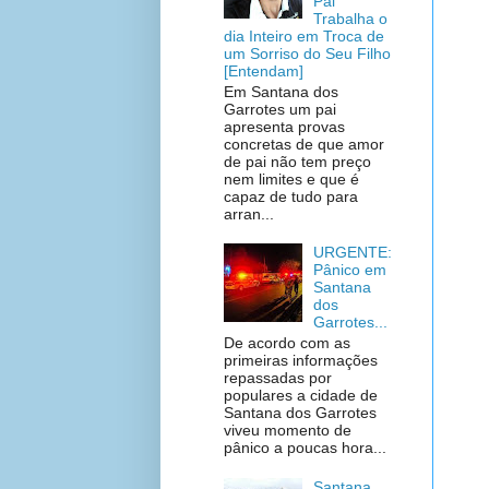
Pai
Trabalha o
dia Inteiro em Troca de
um Sorriso do Seu Filho
[Entendam]
Em Santana dos
Garrotes um pai
apresenta provas
concretas de que amor
de pai não tem preço
nem limites e que é
capaz de tudo para
arran...
URGENTE:
Pânico em
Santana
dos
Garrotes...
De acordo com as
primeiras informações
repassadas por
populares a cidade de
Santana dos Garrotes
viveu momento de
pânico a poucas hora...
Santana