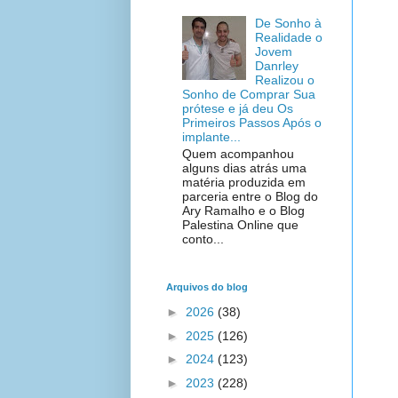
De Sonho à
Realidade o
Jovem
Danrley
Realizou o
Sonho de Comprar Sua
prótese e já deu Os
Primeiros Passos Após o
implante...
Quem acompanhou
alguns dias atrás uma
matéria produzida em
parceria entre o Blog do
Ary Ramalho e o Blog
Palestina Online que
conto...
Arquivos do blog
►
2026
(38)
►
2025
(126)
►
2024
(123)
►
2023
(228)