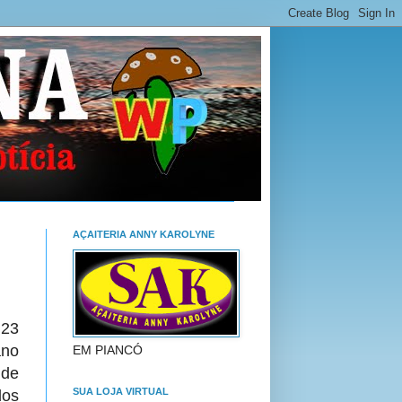
AÇAITERIA ANNY KAROLYNE
 23
ano
EM PIANCÓ
 de
SUA LOJA VIRTUAL
os