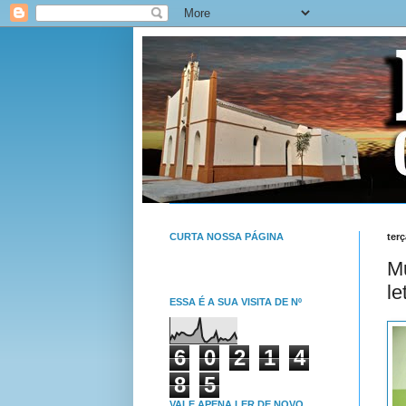
CURTA NOSSA PÁGINA
terç
Mu
le
ESSA É A SUA VISITA DE Nº
6
0
2
1
4
8
5
VALE APENA LER DE NOVO