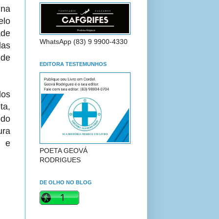
na
lo
ade
WhatsApp (83) 9 9900-4330
las
 de
EDITORA TESTEMUNHOS
os
ta,
odo
ura
r e
POETA GEOVÁ
RODRIGUES
DE OLHO NO BLOG