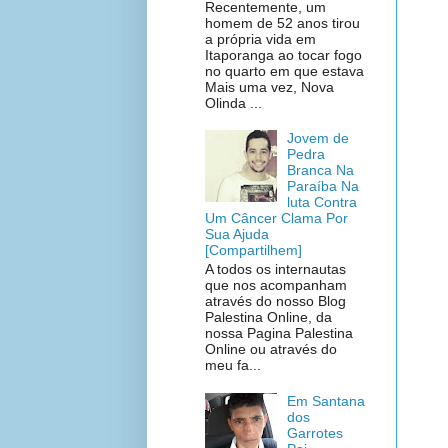
Recentemente, um
homem de 52 anos tirou
a própria vida em
Itaporanga ao tocar fogo
no quarto em que estava
Mais uma vez, Nova
Olinda ...
Jovem de
Pedra
Branca Na
Paraíba Na
luta Contra
Um Câncer Clama Por
Sua Ajuda
[Compartilhem]
A todos os internautas
que nos acompanham
através do nosso Blog
Palestina Online, da
nossa Pagina Palestina
Online ou através do
meu fa...
Em Santana
dos
Garrotes