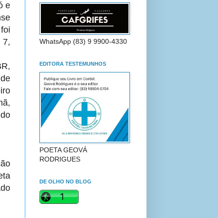
ó e
nse
oi
 7,
WhatsApp (83) 9 9900-4330
EDITORA TESTEMUNHOS
BR,
 de
iro
mã,
 do
POETA GEOVÁ
RODRIGUES
ção
eta
DE OLHO NO BLOG
ado