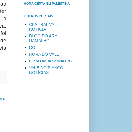
ção
HORA CERTA EM PALESTINA
ter
OUTROS PORTAIS
, e
CENTRAL VALE
ca.
NOTICIA
foi
BLOG DO ARY
 de
RAMALHO
DOL
eia
HORA DO VALE
OlhoD'águaNotíciasPB
VALE DO PIANCÓ
NOTÍCIAS
iga