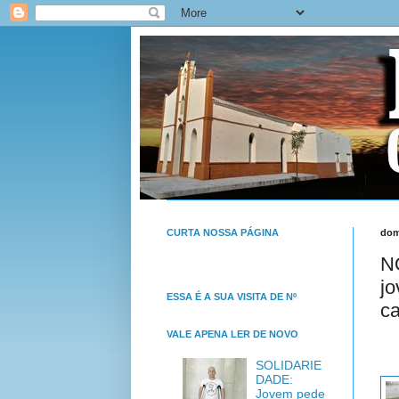
CURTA NOSSA PÁGINA
dom
N
jo
ESSA É A SUA VISITA DE Nº
c
VALE APENA LER DE NOVO
SOLIDARIE
DADE:
Jovem pede