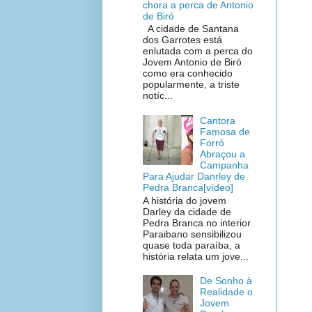
chora a perca de Antonio
de Biró
A cidade de Santana
dos Garrotes está
enlutada com a perca do
Jovem Antonio de Biró
como era conhecido
popularmente, a triste
notíc...
Cantora
Famosa de
Forró
Abraçou a
Campanha
Para Ajudar Danrley de
Pedra Branca[vídeo]
A história do jovem
Darley da cidade de
Pedra Branca no interior
Paraibano sensibilizou
quase toda paraíba, a
história relata um jove...
De Sonho à
Realidade o
Jovem