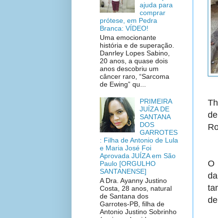
ajuda para
comprar
prótese, em Pedra
Branca: VÍDEO!
Uma emocionante
história e de superação.
Danrley Lopes Sabino,
20 anos, a quase dois
anos descobriu um
câncer raro, “Sarcoma
de Ewing” qu...
PRIMEIRA
Th
JUÍZA DE
de
SANTANA
DOS
Ro
GARROTES
: Filha de Antonio de Lula
e Maria José Foi
Aprovada JUÍZA em São
O 
Paulo [ORGULHO
SANTANENSE]
da
A Dra. Ayanny Justino
ta
Costa, 28 anos, natural
de Santana dos
de
Garrotes-PB, filha de
Antonio Justino Sobrinho