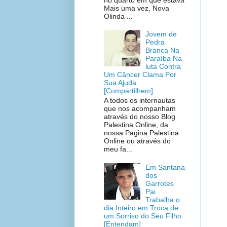
Mais uma vez, Nova
Olinda ...
Jovem de
Pedra
Branca Na
Paraíba Na
luta Contra
Um Câncer Clama Por
Sua Ajuda
[Compartilhem]
A todos os internautas
que nos acompanham
através do nosso Blog
Palestina Online, da
nossa Pagina Palestina
Online ou através do
meu fa...
Em Santana
dos
Garrotes
Pai
Trabalha o
dia Inteiro em Troca de
um Sorriso do Seu Filho
[Entendam]