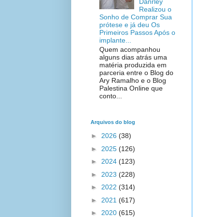
Danrley
Realizou o
Sonho de Comprar Sua
prótese e já deu Os
Primeiros Passos Após o
implante...
Quem acompanhou
alguns dias atrás uma
matéria produzida em
parceria entre o Blog do
Ary Ramalho e o Blog
Palestina Online que
conto...
Arquivos do blog
►
2026
(38)
►
2025
(126)
►
2024
(123)
►
2023
(228)
►
2022
(314)
►
2021
(617)
►
2020
(615)