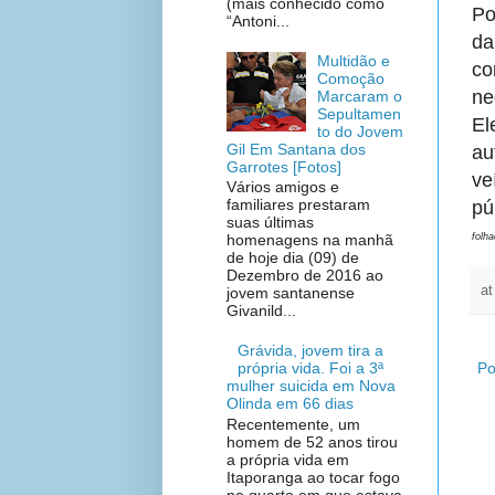
(mais conhecido como
Po
“Antoni...
da
Multidão e
co
Comoção
ne
Marcaram o
Sepultamen
El
to do Jovem
Gil Em Santana dos
au
Garrotes [Fotos]
ve
Vários amigos e
familiares prestaram
pú
suas últimas
folh
homenagens na manhã
de hoje dia (09) de
Dezembro de 2016 ao
a
jovem santanense
Givanild...
Grávida, jovem tira a
própria vida. Foi a 3ª
Po
mulher suicida em Nova
Olinda em 66 dias
Recentemente, um
homem de 52 anos tirou
a própria vida em
Itaporanga ao tocar fogo
no quarto em que estava