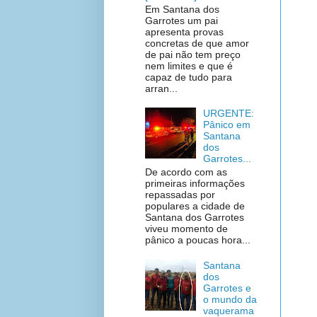
Em Santana dos
Garrotes um pai
apresenta provas
concretas de que amor
de pai não tem preço
nem limites e que é
capaz de tudo para
arran...
URGENTE:
Pânico em
Santana
dos
Garrotes...
De acordo com as
primeiras informações
repassadas por
populares a cidade de
Santana dos Garrotes
viveu momento de
pânico a poucas hora...
Santana
dos
Garrotes e
o mundo da
vaquerama