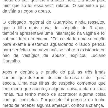
medo do pai, que ele iria bater nela. Ela falou para
mim que só foi essa vez”, relatou. O suspeito e pai
da vítima negou o abuso.
O delegado regional de Guarabira ainda ressaltou
que a filha mais nova do suspeito, de 3 anos,
também apresentava uma inflamação na vagina e foi
submetida a um exame. “Foi coletada uma secreção
para exame e estamos aguardando o laudo pericial
para ser feita uma nova análise sobre a existência ou
não de vestígios de abuso”, explicou Luciano
Carvalho.
Após a denúncia e prisão do pai, as três irmãs
contam que deixaram de sair de casa e de ir para
escola. Uma das filhas do suspeito comentou que
tem medo que aconteça alguma coisa a ela ou suas
irmãs. “Eu tenho medo de acontecer alguma coisa
comigo, com elas. Porque ele foi preso e eu tenho
medo de receber alguma ameaça”, contou a criança.