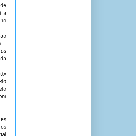
 de
i a
 no
tão
a
dos
 da
.tv
Rio
elo
 em
des
eos
tal