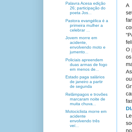
Palavra Acesa edição
A 
26; participação do
se
poeta Jos...
fa
Pastora evangélica é a
primeira mulher a
co
celebrar ...
“P
Jovem morre em
fe
acidente,
envolvendo moto e
O 
jumento...
os
Policiais apreendem
ma
duas armas de fogo
em menos de...
As
Estado paga salários
ou
de janeiro a partir
Gr
de segunda
ca
Relâmpagos e trovões
marcaram noite de
fa
muita chuva...
D
Motociclista morre em
Le
acidente
envolvendo três
so
veí...
n