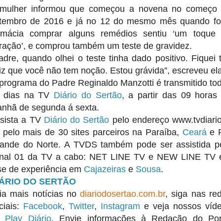
mulher informou que começou a novena no começo
tembro de 2016 e já no 12 do mesmo mês quando fo
rmácia comprar alguns remédios sentiu ‘um toque
ração’, e comprou também um teste de gravidez.
adre, quando olhei o teste tinha dado positivo. Fiquei 
liz que você não tem noção. Estou grávida”, escreveu el
programa do Padre Reginaldo Manzotti é transmitido to
 dias na TV
Diário do Sertão
, a partir das 09 horas
nhã de segunda á sexta.
sista a TV
Diário do Sertão
pelo endereço www.tvdiario
 pelo mais de 30 sites parceiros na Paraíba,
Ceará
e 
ande do Norte. A TVDS também pode ser assistida p
nal 01 da TV a cabo: NET LINE TV e NEW LINE TV
se de experiência em
Cajazeiras
e
Sousa
.
IÁRIO DO SERTÃO
ia mais notícias no
diariodosertao.com.br
, siga nas re
ciais:
Facebook
,
Twitter
,
Instagram
e veja nossos víd
o
Play Diário
. Envie informações à Redação do Por