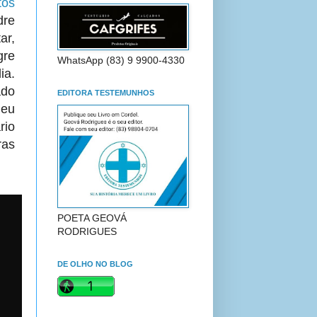
tos
re
ar,
gre
WhatsApp (83) 9 9900-4330
ia.
ado
EDITORA TESTEMUNHOS
leu
io
ras
POETA GEOVÁ
RODRIGUES
DE OLHO NO BLOG