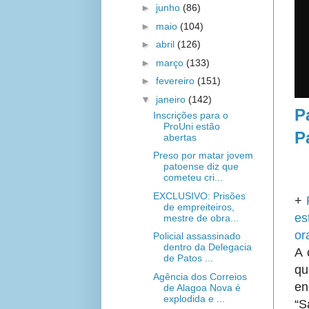
►
junho
(86)
►
maio
(104)
►
abril
(126)
►
março
(133)
►
fevereiro
(151)
▼
janeiro
(142)
P
Inscrições para o
ProUni estão
P
abertas
Preso por matar jovem
patoense diz que
cometeu cri...
EXCLUSIVO: Prisões
+
de empreiteiros,
es
mestre de obra...
or
Policial assassinado
dentro da Delegacia
A 
de Patos ...
qu
Agência dos Correios
en
de Alagoa Nova é
explodida e ...
“S