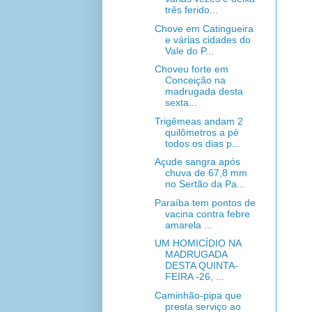
três ferido...
Chove em Catingueira
e várias cidades do
Vale do P...
Choveu forte em
Conceição na
madrugada desta
sexta...
Trigêmeas andam 2
quilômetros a pé
todos os dias p...
Açude sangra após
chuva de 67,8 mm
no Sertão da Pa...
Paraíba tem pontos de
vacina contra febre
amarela ...
UM HOMICÍDIO NA
MADRUGADA
DESTA QUINTA-
FEIRA -26, ...
Caminhão-pipa que
presta serviço ao