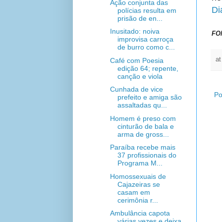
Ação conjunta das
Di
polícias resulta em
prisão de en...
Inusitado: noiva
FO
improvisa carroça
de burro como c...
a
Café com Poesia
edição 64; repente,
canção e viola
Cunhada de vice
Po
prefeito e amiga são
assaltadas qu...
Homem é preso com
cinturão de bala e
arma de gross...
Paraíba recebe mais
37 profissionais do
Programa M...
Homossexuais de
Cajazeiras se
casam em
cerimônia r...
Ambulância capota
várias vezes e deixa