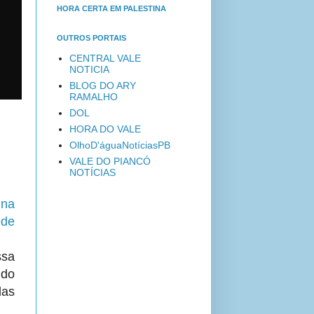
HORA CERTA EM PALESTINA
OUTROS PORTAIS
CENTRAL VALE
NOTICIA
BLOG DO ARY
RAMALHO
DOL
HORA DO VALE
OlhoD'águaNotíciasPB
VALE DO PIANCÓ
NOTÍCIAS
 na
ede
ssa
ndo
das