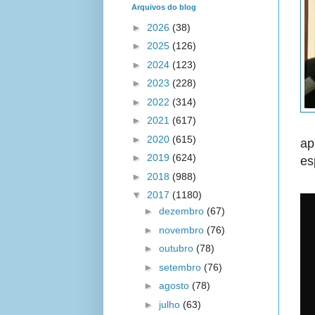
Arquivos do blog
►
2026
(38)
►
2025
(126)
►
2024
(123)
►
2023
(228)
►
2022
(314)
►
2021
(617)
►
2020
(615)
ap
►
2019
(624)
es
►
2018
(988)
▼
2017
(1180)
►
dezembro
(67)
►
novembro
(76)
►
outubro
(78)
►
setembro
(76)
►
agosto
(78)
►
julho
(63)