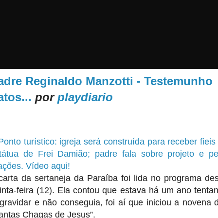
adre Reginaldo Manzotti - Testemunho
atos...
por
playdiario
Ponto turístico: igreja será construída para receber fieis
tátua de Frei Damião; padre fala sobre projeto e p
ações. Vídeo aqui!
carta da sertaneja da Paraíba foi lida no programa de
inta-feira (12). Ela contou que estava há um ano tenta
gravidar e não conseguia, foi aí que iniciou a novena 
antas Chagas de Jesus”.