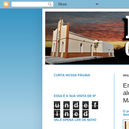
CURTA NOSSA PÁGINA
terç
Em
a
ESSA É A SUA VISITA DE Nº
Ma
u
n
d
e
f
O p
i
n
e
d
Sert
VALE APENA LER DE NOVO