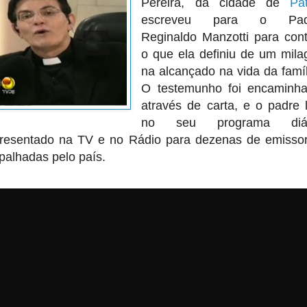
Pereira, da cidade de
Pa
escreveu para o Pad
Reginaldo Manzotti para cont
o que ela definiu de um mila
na alcançado na vida da famíl
O testemunho foi encaminh
através de carta, e o padre 
no seu programa diár
resentado na TV e no Rádio para dezenas de emisso
palhadas pelo país.