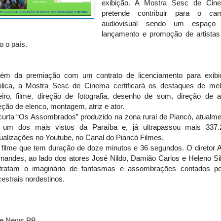
exibição. A Mostra Sesc de Cin
pretende contribuir para o ca
audiovisual sendo um espaço
lançamento e promoção de artistas
o o país.
ém da premiação com um contrato de licenciamento para exibi
blica, a Mostra Sesc de Cinema certificará os destaques de mel
eiro, filme, direção de fotografia, desenho de som, direção de a
eção de elenco, montagem, atriz e ator.
urta “Os Assombrados” produzido na zona rural de Piancó, atualme
um dos mais vistos da Paraíba e, já ultrapassou mais 337.
ualizações no Youtube, no Canal do Piancó Filmes.
filme que tem duração de doze minutos e 36 segundos. O diretor A
nandes, ao lado dos atores José Nildo, Damião Carlos e Heleno Si
tratam o imaginário de fantasmas e assombrações contados pe
estrais nordestinos.
le News PB