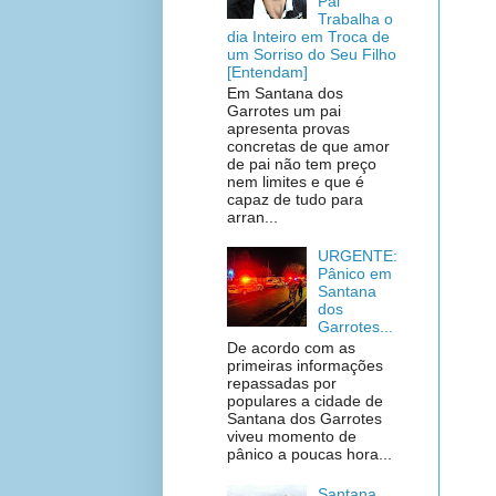
Pai
Trabalha o
dia Inteiro em Troca de
um Sorriso do Seu Filho
[Entendam]
Em Santana dos
Garrotes um pai
apresenta provas
concretas de que amor
de pai não tem preço
nem limites e que é
capaz de tudo para
arran...
URGENTE:
Pânico em
Santana
dos
Garrotes...
De acordo com as
primeiras informações
repassadas por
populares a cidade de
Santana dos Garrotes
viveu momento de
pânico a poucas hora...
Santana