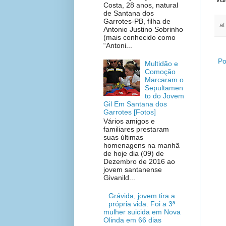
Costa, 28 anos, natural
de Santana dos
Garrotes-PB, filha de
a
Antonio Justino Sobrinho
(mais conhecido como
“Antoni...
Po
Multidão e
Comoção
Marcaram o
Sepultamen
to do Jovem
Gil Em Santana dos
Garrotes [Fotos]
Vários amigos e
familiares prestaram
suas últimas
homenagens na manhã
de hoje dia (09) de
Dezembro de 2016 ao
jovem santanense
Givanild...
Grávida, jovem tira a
própria vida. Foi a 3ª
mulher suicida em Nova
Olinda em 66 dias