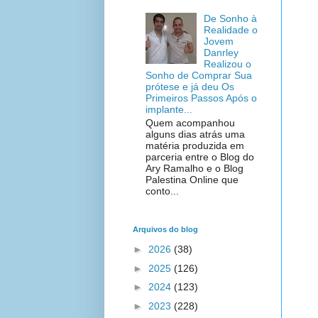
De Sonho à
Realidade o
Jovem
Danrley
Realizou o
Sonho de Comprar Sua
prótese e já deu Os
Primeiros Passos Após o
implante...
Quem acompanhou
alguns dias atrás uma
matéria produzida em
parceria entre o Blog do
Ary Ramalho e o Blog
Palestina Online que
conto...
Arquivos do blog
►
2026
(38)
►
2025
(126)
►
2024
(123)
►
2023
(228)