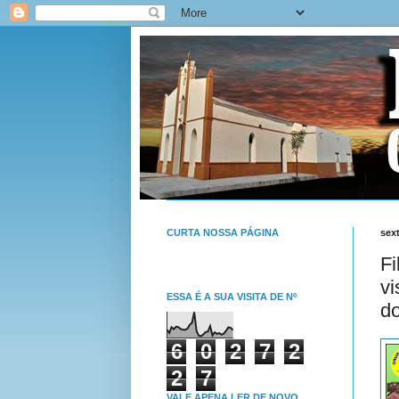
CURTA NOSSA PÁGINA
sext
Fi
vi
ESSA É A SUA VISITA DE Nº
d
6
0
2
7
2
2
7
VALE APENA LER DE NOVO