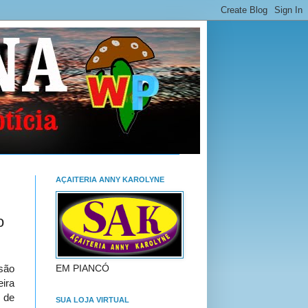
AÇAITERIA ANNY KAROLYNE
o
EM PIANCÓ
são
eira
l de
SUA LOJA VIRTUAL