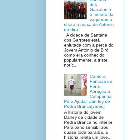
dos
Garrotes e
o mundo da
vaquerama
chora a perca de Antonio
de Biró
A cidade de Santana
dos Garrotes está
enlutada com a perca do
Jovem Antonio de Biró
como era conhecido
popularmente, a triste
notíc...
Cantora
Famosa de
Forró
Abraçou a
Campanha
Para Ajudar Danrley de
Pedra Branca[vídeo]
A história do jovem
Darley da cidade de
Pedra Branca no interior
Paraibano sensibilizou
quase toda paraíba, a
história relata um jove...