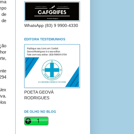
ema
mpo
 de
 de
WhatsApp (83) 9 9900-4330
EDITORA TESTEMUNHOS
ção
hor
rte,
nte
294
lex
POETA GEOVÁ
lva.
RODRIGUES
los
DE OLHO NO BLOG