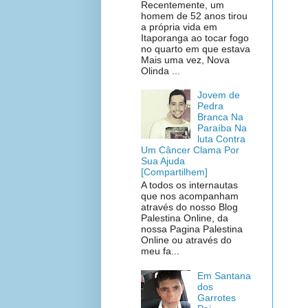
Recentemente, um
homem de 52 anos tirou
a própria vida em
Itaporanga ao tocar fogo
no quarto em que estava
Mais uma vez, Nova
Olinda ...
Jovem de
Pedra
Branca Na
Paraíba Na
luta Contra
Um Câncer Clama Por
Sua Ajuda
[Compartilhem]
A todos os internautas
que nos acompanham
através do nosso Blog
Palestina Online, da
nossa Pagina Palestina
Online ou através do
meu fa...
Em Santana
dos
Garrotes