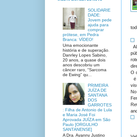
SOLIDARIE
DADE:
Jovem pede
ajuda para
tod
comprar
prótese, em Pedra
Branca: VÍDEO!
Uma emocionante
Al
história e de superação.
pú
Danrley Lopes Sabino,
rot
20 anos, a quase dois
anos descobriu um
dir
câncer raro, “Sarcoma
O c
de Ewing” qu...
é 
vis
PRIMEIRA
JUÍZA DE
No 
SANTANA
Fer
DOS
Re
GARROTES
: Filha de Antonio de Lula
anc
e Maria José Foi
Aprovada JUÍZA em São
Paulo [ORGULHO
SANTANENSE]
A Dra. Ayanny Justino
Va