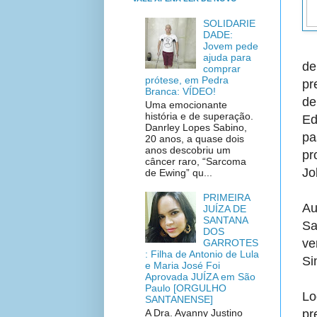
SOLIDARIE
DADE:
Jovem pede
ajuda para
de
comprar
prótese, em Pedra
pr
Branca: VÍDEO!
de
Uma emocionante
história e de superação.
Ed
Danrley Lopes Sabino,
pa
20 anos, a quase dois
anos descobriu um
pr
câncer raro, “Sarcoma
Jo
de Ewing” qu...
PRIMEIRA
Au
JUÍZA DE
SANTANA
Sa
DOS
ve
GARROTES
: Filha de Antonio de Lula
Si
e Maria José Foi
Aprovada JUÍZA em São
Paulo [ORGULHO
Lo
SANTANENSE]
A Dra. Ayanny Justino
pr