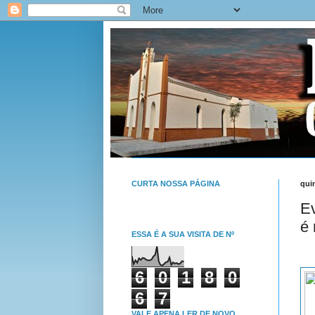
CURTA NOSSA PÁGINA
quin
Ev
é 
ESSA É A SUA VISITA DE Nº
6
0
1
8
0
6
7
VALE APENA LER DE NOVO