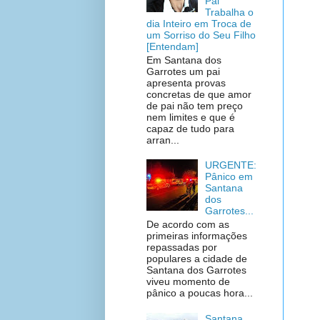
Pai
Trabalha o
dia Inteiro em Troca de
um Sorriso do Seu Filho
[Entendam]
Em Santana dos
Garrotes um pai
apresenta provas
concretas de que amor
de pai não tem preço
nem limites e que é
capaz de tudo para
arran...
URGENTE:
Pânico em
Santana
dos
Garrotes...
De acordo com as
primeiras informações
repassadas por
populares a cidade de
Santana dos Garrotes
viveu momento de
pânico a poucas hora...
Santana