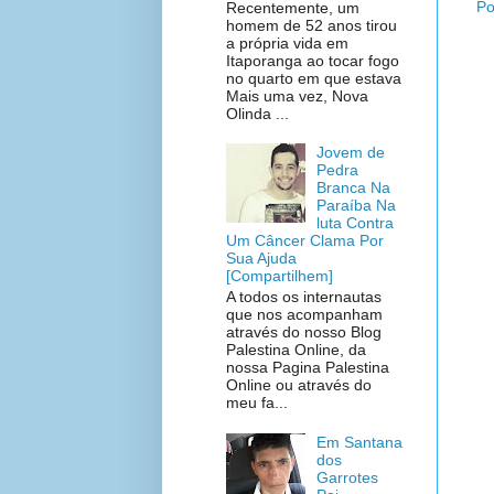
Po
Recentemente, um
homem de 52 anos tirou
a própria vida em
Itaporanga ao tocar fogo
no quarto em que estava
Mais uma vez, Nova
Olinda ...
Jovem de
Pedra
Branca Na
Paraíba Na
luta Contra
Um Câncer Clama Por
Sua Ajuda
[Compartilhem]
A todos os internautas
que nos acompanham
através do nosso Blog
Palestina Online, da
nossa Pagina Palestina
Online ou através do
meu fa...
Em Santana
dos
Garrotes