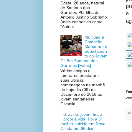
Costa, 28 anos, natural
pr
de Santana dos
Garrotes-PB, filha de
e 
Antonio Justino Sobrinho
ag
(mais conhecido como
“Antoni...
Multidão e
Comoção
Marcaram o
Sepultamen
to do Jovem
Gil Em Santana dos
Garrotes [Fotos]
Vários amigos e
familiares prestaram
suas últimas
homenagens na manhã
de hoje dia (09) de
Fon
Dezembro de 2016 ao
Zec
jovem santanense
Givanild...
a
Grávida, jovem tira a
própria vida. Foi a 3ª
mulher suicida em Nova
Olinda em 66 dias