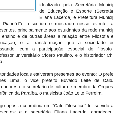
idealizado pela Secretária Munici
de
Educação e Esporte (Secretár
Eliana Lacerda) e Prefeitura Munici
 Piancó.
Foi discutido e mostrado nesse evento, 
esentes, principalmente aos estudantes da rede munici
 ensino e de outras áreas a relação entre Filosofia 
ucação, e a transformação que a sociedade e
ssando; com a participação especial do filósof
ofessor universitário Cícero Paulino, e o historiador Ch
b .
toridades locais estiveram presentes ao evento: O prefe
les Lima, o vice prefeito Edvaldo Leite de Cald
readores e o secretario de cultura e membro da Orques
nfônica da Paraíba, o musicista João Leite Ferreira.
go após a cerimônia um "Café Filosófico" foi servido 
esentes; e a secretária Eliana Lacerda, agradece