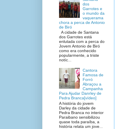
dos
Garrotes e
o mundo da
vaquerama
chora a perca de Antonio
de Biró
A cidade de Santana
dos Garrotes está
enlutada com a perca do
Jovem Antonio de Biró
como era conhecido
popularmente, a triste
notíc...
Cantora
Famosa de
Forró
Abraçou a
Campanha
Para Ajudar Danrley de
Pedra Branca[vídeo]
A história do jovem
Darley da cidade de
Pedra Branca no interior
Paraibano sensibilizou
quase toda paraíba, a
história relata um jove...