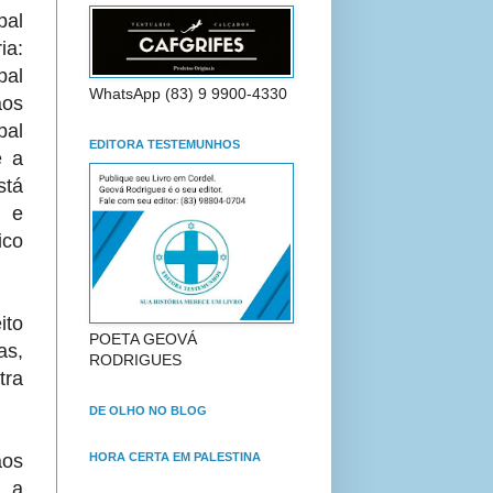
pal
ia:
pal
WhatsApp (83) 9 9900-4330
aos
pal
EDITORA TESTEMUNHOS
e a
stá
o e
ico
ito
POETA GEOVÁ
as,
RODRIGUES
tra
DE OLHO NO BLOG
HORA CERTA EM PALESTINA
aos
u a