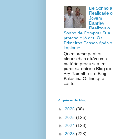
De Sonho à
Realidade o
Jovem
Danrley
Realizou o
Sonho de Comprar Sua
prótese e já deu Os
Primeiros Passos Após o
implante...
Quem acompanhou
alguns dias atrás uma
matéria produzida em
parceria entre o Blog do
Ary Ramalho e o Blog
Palestina Online que
conto...
Arquivos do blog
►
2026
(38)
►
2025
(126)
►
2024
(123)
►
2023
(228)