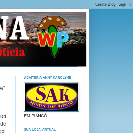
AÇAITERIA ANNY KAROLYNE
a”
EM PIANCÓ
/04
 de
SUA LOJA VIRTUAL
co"