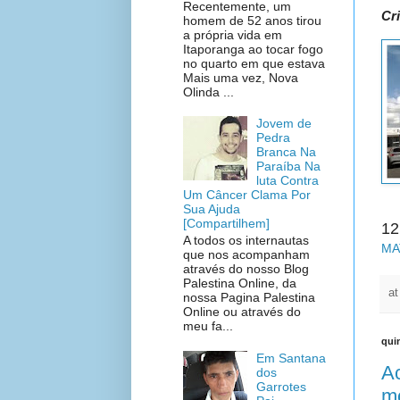
Recentemente, um
Cr
homem de 52 anos tirou
a própria vida em
Itaporanga ao tocar fogo
no quarto em que estava
Mais uma vez, Nova
Olinda ...
Jovem de
Pedra
Branca Na
Paraíba Na
luta Contra
Um Câncer Clama Por
Sua Ajuda
[Compartilhem]
12
A todos os internautas
MA
que nos acompanham
através do nosso Blog
Palestina Online, da
a
nossa Pagina Palestina
Online ou através do
meu fa...
quin
Em Santana
Ac
dos
Garrotes
m