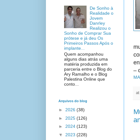
De Sonho à
Realidade o
Jovem
Danrley
Realizou o
Sonho de Comprar Sua
prótese e já deu Os
Primeiros Passos Após o
m
implante...
co
Quem acompanhou
alguns dias atrás uma
en
matéria produzida em
parceria entre o Blog do
– 
Ary Ramalho e o Blog
MA
Palestina Online que
conto...
a
Arquivos do blog
►
2026
(38)
Mu
►
2025
(126)
an
►
2024
(123)
▼
2023
(228)