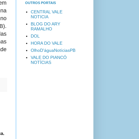
 em
OUTROS PORTAIS
 na
CENTRAL VALE
NOTICIA
 no
BLOG DO ARY
B).
RAMALHO
das
DOL
nas
HORA DO VALE
ade
OlhoD'águaNotíciasPB
VALE DO PIANCÓ
NOTÍCIAS
ça.