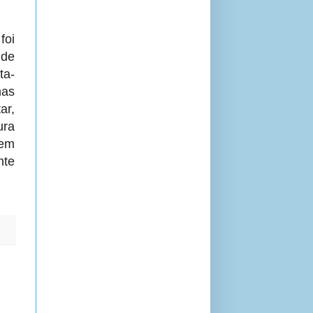
oi
 de
ta-
mas
ar,
ura
 em
nte