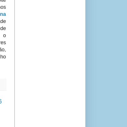
nos
ina
de
de
 o
es
ão,
lho
6