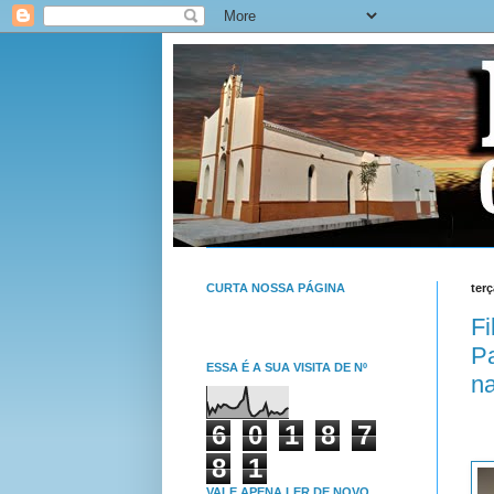
CURTA NOSSA PÁGINA
terç
Fi
Pa
ESSA É A SUA VISITA DE Nº
n
6
0
1
8
7
8
1
VALE APENA LER DE NOVO