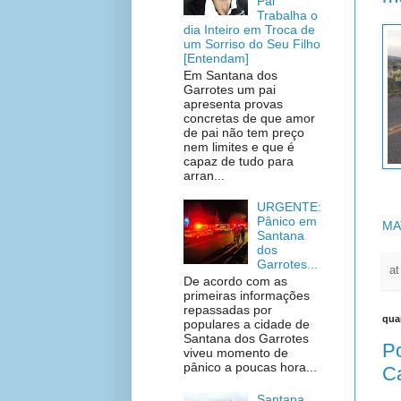
Pai
Trabalha o
dia Inteiro em Troca de
um Sorriso do Seu Filho
[Entendam]
Em Santana dos
Garrotes um pai
apresenta provas
concretas de que amor
de pai não tem preço
nem limites e que é
capaz de tudo para
arran...
URGENTE:
Pânico em
MA
Santana
dos
Garrotes...
a
De acordo com as
primeiras informações
repassadas por
quar
populares a cidade de
Santana dos Garrotes
Po
viveu momento de
pânico a poucas hora...
C
Santana