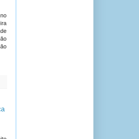
 no
ira
ade
ção
ção
ca
ite