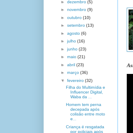
►
dezembro
(5)
►
novembro
(9)
►
outubro
(10)
►
setembro
(13)
►
agosto
(6)
►
julho
(16)
►
junho
(23)
►
maio
(21)
As
►
abril
(23)
►
março
(36)
▼
fevereiro
(32)
Filha do Multimídia e
Influencer Digital,
Waba da ...
Homem tem perna
decepada após
colisão entre moto
e...
Criança é resgatada
por policiais após