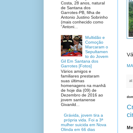
Costa, 28 anos, natural
de Santana dos
Garrotes-PB, filha de
Antonio Justino Sobrinho
(mais conhecido como
“Antoni...
Multidão e
Comoção
Marcaram o
Sepultamen
Vá
to do Jovem
Gil Em Santana dos
MA
Garrotes [Fotos]
Vários amigos e
familiares prestaram
suas últimas
a
homenagens na manhã
de hoje dia (09) de
Dezembro de 2016 ao
dom
jovem santanense
Givanild...
Cr
ci
Grávida, jovem tira a
própria vida. Foi a 3ª
mulher suicida em Nova
Me
Olinda em 66 dias