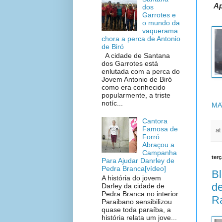
Ap
dos
Garrotes e
o mundo da
vaquerama
chora a perca de Antonio
de Biró
A cidade de Santana
dos Garrotes está
enlutada com a perca do
Jovem Antonio de Biró
como era conhecido
popularmente, a triste
notíc...
MA
Cantora
Famosa de
a
Forró
Abraçou a
Campanha
terç
Para Ajudar Danrley de
Pedra Branca[vídeo]
Bl
A história do jovem
de
Darley da cidade de
Pedra Branca no interior
R
Paraibano sensibilizou
quase toda paraíba, a
história relata um jove...