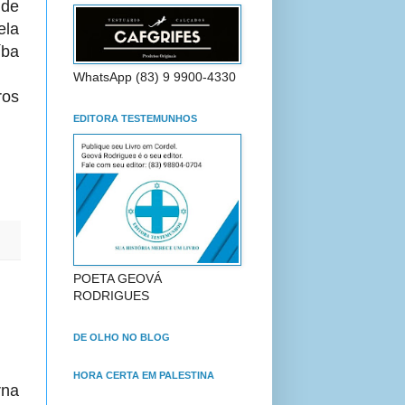
 de
la
ba
WhatsApp (83) 9 9900-4330
ros
EDITORA TESTEMUNHOS
POETA GEOVÁ
RODRIGUES
DE OLHO NO BLOG
HORA CERTA EM PALESTINA
rna