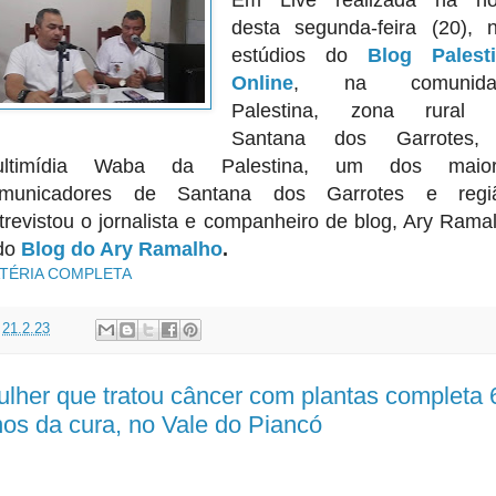
desta segunda-feira (20), 
estúdios do
Blog Palest
Online
, na comunida
Palestina, zona rural 
Santana dos Garrotes,
ultimídia Waba da Palestina, um dos maior
municadores de Santana dos Garrotes e regi
trevistou o jornalista e companheiro de blog, Ary Rama
do
Blog do Ary Ramalho
.
TÉRIA COMPLETA
t
21.2.23
lher que tratou câncer com plantas completa 
os da cura, no Vale do Piancó