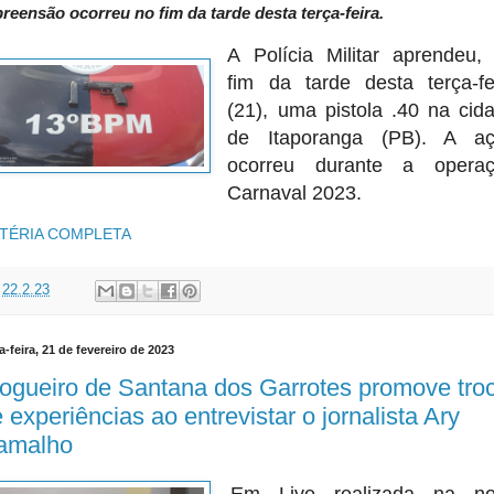
reensão ocorreu no fim da tarde desta terça-feira.
A Polícia Militar aprendeu,
fim da tarde desta terça-fe
(21), uma pistola .40 na cid
de Itaporanga (PB). A a
ocorreu durante a opera
Carnaval 2023.
TÉRIA COMPLETA
t
22.2.23
a-feira, 21 de fevereiro de 2023
ogueiro de Santana dos Garrotes promove tro
 experiências ao entrevistar o jornalista Ary
amalho
Em Live realizada na no