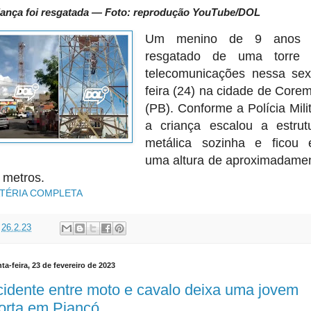
iança foi resgatada — Foto: reprodução YouTube/DOL
Um menino de 9 anos f
resgatado de uma torre
telecomunicações nessa sex
feira (24) na cidade de Core
(PB). Conforme a Polícia Milit
a criança escalou a estrut
metálica sozinha e ficou
uma altura de aproximadame
 metros.
TÉRIA COMPLETA
t
26.2.23
ta-feira, 23 de fevereiro de 2023
idente entre moto e cavalo deixa uma jovem
orta em Piancó