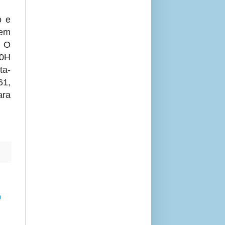
o e
vem
. O
00H
ta-
61,
ara
o