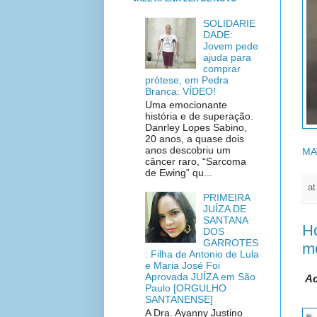
SOLIDARIE
DADE:
Jovem pede
ajuda para
comprar
prótese, em Pedra
Branca: VÍDEO!
Uma emocionante
história e de superação.
Danrley Lopes Sabino,
20 anos, a quase dois
anos descobriu um
MA
câncer raro, “Sarcoma
de Ewing” qu...
a
PRIMEIRA
JUÍZA DE
SANTANA
H
DOS
GARROTES
mo
: Filha de Antonio de Lula
e Maria José Foi
Aprovada JUÍZA em São
Ac
Paulo [ORGULHO
SANTANENSE]
A Dra. Ayanny Justino