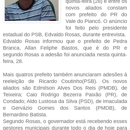
quinta-feira (28) e entre os
novos aliados constam
com prefeito do PR do
Vale do Piancó. O anúncio
foi feito pelo presidente
estadual do PSB, Edvaldo Rosas, durante entrevist
a.
Edvaldo Rosas informou que o prefeito de Pedra
Branca, Allan Feliphe Bastos, que é do PR e
segundo Rosas a adesão foi anunciada nesta quinta-
feira, 28.
Mais quatros prefeito também anunciaram adesões à
reeleição de Ricardo Coutinho(PSB). Os novos
aliados são Edmilson Alves Dos Reis (PMDB), de
Teixeira; Caio Rodrigo Bezerra Paixão (PR), de
Condado; Aldo Lustosa da Silva (PSD), de Imaculada
e Gervázio Gomes dos Santos (PMDB), de
Bernardino Batista.
Segundo Rosas, o governador está recebendo esses
gestores municipais durante todo o dia de hoje para