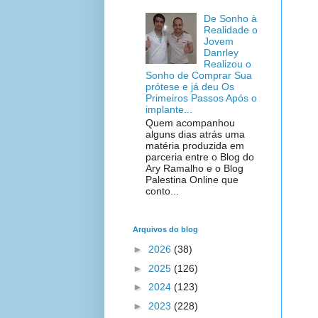
De Sonho à
Realidade o
Jovem
Danrley
Realizou o
Sonho de Comprar Sua
prótese e já deu Os
Primeiros Passos Após o
implante...
Quem acompanhou
alguns dias atrás uma
matéria produzida em
parceria entre o Blog do
Ary Ramalho e o Blog
Palestina Online que
conto...
Arquivos do blog
►
2026
(38)
►
2025
(126)
►
2024
(123)
►
2023
(228)