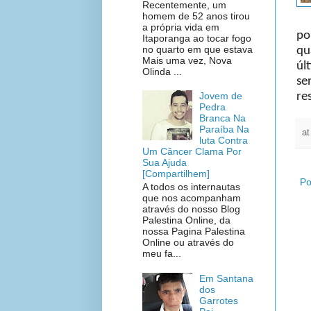
Recentemente, um
homem de 52 anos tirou
a própria vida em
po
Itaporanga ao tocar fogo
no quarto em que estava
qu
Mais uma vez, Nova
úl
Olinda ...
se
Jovem de
re
Pedra
Branca Na
Paraíba Na
a
luta Contra
Um Câncer Clama Por
Sua Ajuda
[Compartilhem]
Po
A todos os internautas
que nos acompanham
através do nosso Blog
Palestina Online, da
nossa Pagina Palestina
Online ou através do
meu fa...
Em Santana
dos
Garrotes