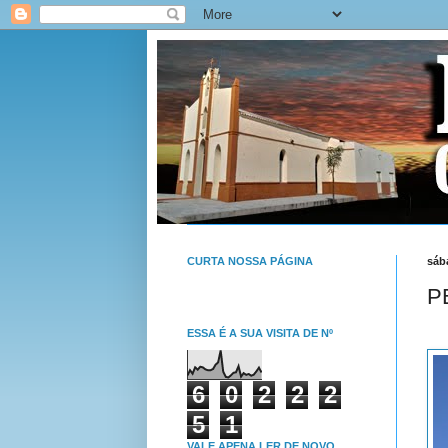
CURTA NOSSA PÁGINA
sáb
P
ESSA É A SUA VISITA DE Nº
6
0
2
2
2
5
1
VALE APENA LER DE NOVO