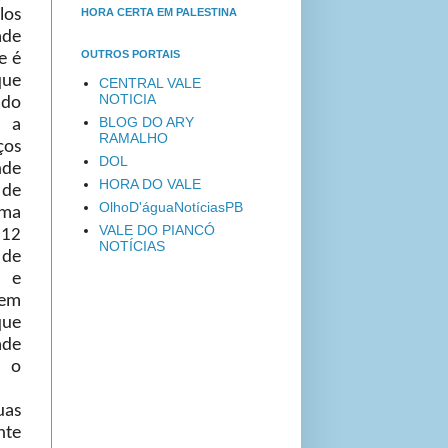
HORA CERTA EM PALESTINA
os
ade
OUTROS PORTAIS
e é
ue
CENTRAL VALE
NOTICIA
do
BLOG DO ARY
 a
RAMALHO
ços
DOL
nde
HORA DO VALE
de
OlhoD'águaNotíciasPB
ma
VALE DO PIANCÓ
12
NOTÍCIAS
de
, e
bem
que
de
 o
uas
nte