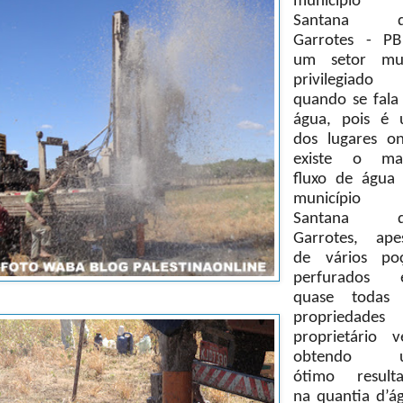
município 
Santana d
Garrotes - P
um setor mu
privilegiado
quando se fala
água, pois é
dos lugares o
existe o ma
fluxo de água
município 
Santana d
Garrotes, ape
de vários po
perfurados 
quase todas
propriedades
proprietário 
obtendo 
ótimo result
na quantia d’á