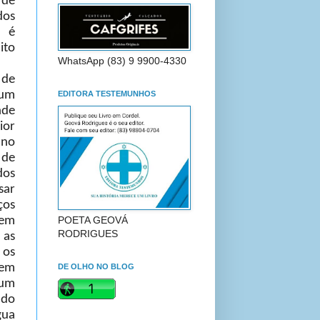
de
os
B é
ito
WhatsApp (83) 9 9900-4330
 de
 um
EDITORA TESTEMUNHOS
nde
ior
 no
de
os
sar
ços
POETA GEOVÁ
em
RODRIGUES
 as
 os
vem
DE OLHO NO BLOG
um
ado
gua