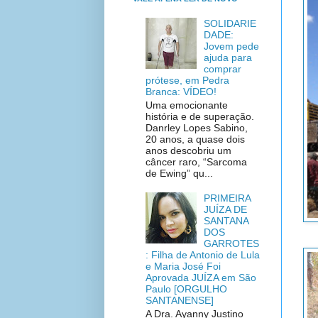
SOLIDARIE
DADE:
Jovem pede
ajuda para
comprar
prótese, em Pedra
Branca: VÍDEO!
Uma emocionante
história e de superação.
Danrley Lopes Sabino,
20 anos, a quase dois
anos descobriu um
câncer raro, “Sarcoma
de Ewing” qu...
PRIMEIRA
JUÍZA DE
SANTANA
DOS
GARROTES
: Filha de Antonio de Lula
e Maria José Foi
Aprovada JUÍZA em São
Paulo [ORGULHO
SANTANENSE]
A Dra. Ayanny Justino