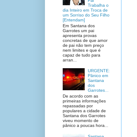
Pai
Trabalha o
dia Inteiro em Troca de
um Sorriso do Seu Filho
[Entendam]
Em Santana dos
Garrotes um pai
apresenta provas
concretas de que amor
de pai não tem preço
nem limites e que é
capaz de tudo para
arran...
URGENTE:
Pânico em
Santana
dos
Garrotes...
De acordo com as
primeiras informações
repassadas por
populares a cidade de
Santana dos Garrotes
viveu momento de
pânico a poucas hora...
Santana