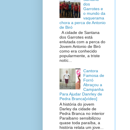
dos
Garrotes e
o mundo da
vaquerama
chora a perca de Antonio
de Biró
A cidade de Santana
dos Garrotes está
enlutada com a perca do
Jovem Antonio de Biró
como era conhecido
popularmente, a triste
notíc...
Cantora
Famosa de
Forró
Abraçou a
Campanha
Para Ajudar Danrley de
Pedra Branca[vídeo]
A história do jovem
Darley da cidade de
Pedra Branca no interior
Paraibano sensibilizou
quase toda paraíba, a
história relata um jove...