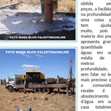
obtida pel
poços, a facilid
na profundidad
uma coisa q
tem ajuda
muito, pois
maioria dos po
apresenta gra
quantidade 
águas em u
média de 
metros 
profundidade
sem falar no 
mais precioso 
a comunida
recebe é
abastecimento
d’água em s
casa totalme