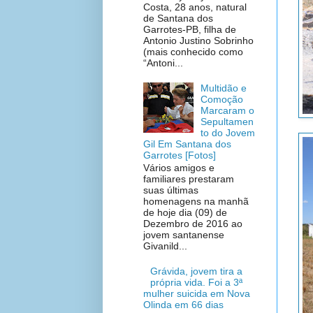
Costa, 28 anos, natural
de Santana dos
Garrotes-PB, filha de
Antonio Justino Sobrinho
(mais conhecido como
“Antoni...
Multidão e
Comoção
Marcaram o
Sepultamen
to do Jovem
Gil Em Santana dos
Garrotes [Fotos]
Vários amigos e
familiares prestaram
suas últimas
homenagens na manhã
de hoje dia (09) de
Dezembro de 2016 ao
jovem santanense
Givanild...
Grávida, jovem tira a
própria vida. Foi a 3ª
mulher suicida em Nova
Olinda em 66 dias