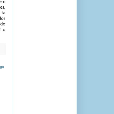
 em
es,
lta
dos
 do
2 o
iga