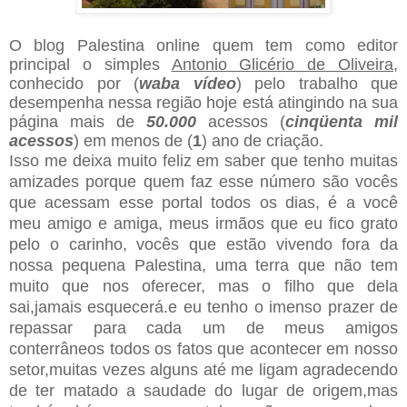
O blog Palestina online quem tem como editor
principal o simples
Antonio Glicério de Oliveira
,
conhecido por (
waba vídeo
) pelo trabalho que
desempenha nessa região hoje está atingindo na sua
página mais de
50.000
acessos (
cinqüenta mil
acessos
) em menos de (
1
) ano de criação.
Isso me deixa muito feliz em saber que tenho muitas
amizades porque quem faz esse número são vocês
que acessam esse portal todos os dias, é a você
meu amigo e amiga, meus irmãos que eu fico grato
pelo o carinho, vocês que estão vivendo fora da
nossa pequena Palestina, uma terra que não tem
muito que nos oferecer, mas o filho que dela
sai,jamais esquecerá.e eu tenho o imenso prazer de
repassar para cada um de meus amigos
conterrâneos todos os fatos que acontecer em nosso
setor,muitas vezes alguns até me ligam agradecendo
de ter matado a saudade do lugar de origem,mas