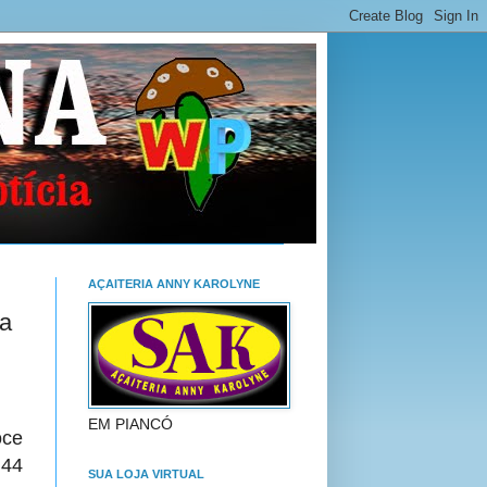
AÇAITERIA ANNY KAROLYNE
da
EM PIANCÓ
oce
 44
SUA LOJA VIRTUAL