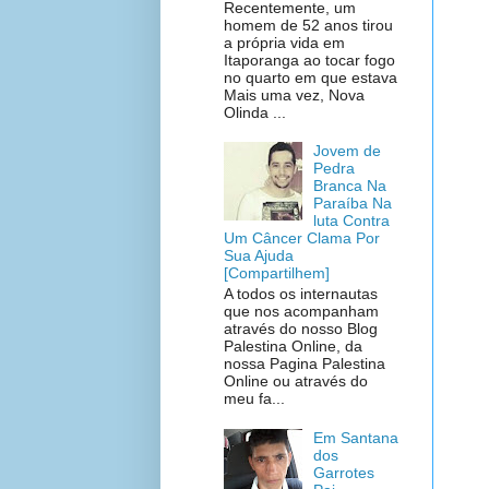
Recentemente, um
homem de 52 anos tirou
a própria vida em
Itaporanga ao tocar fogo
no quarto em que estava
Mais uma vez, Nova
Olinda ...
Jovem de
Pedra
Branca Na
Paraíba Na
luta Contra
Um Câncer Clama Por
Sua Ajuda
[Compartilhem]
A todos os internautas
que nos acompanham
através do nosso Blog
Palestina Online, da
nossa Pagina Palestina
Online ou através do
meu fa...
Em Santana
dos
Garrotes