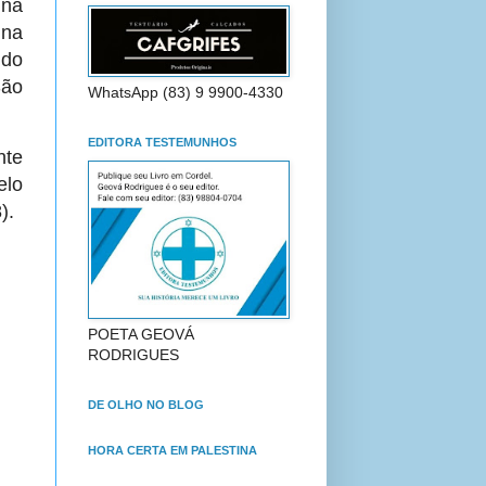
 na
 na
 do
São
WhatsApp (83) 9 9900-4330
EDITORA TESTEMUNHOS
nte
elo
).
POETA GEOVÁ
RODRIGUES
DE OLHO NO BLOG
HORA CERTA EM PALESTINA