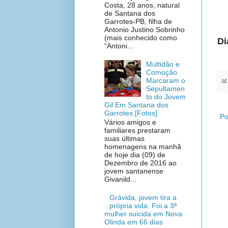
Costa, 28 anos, natural
de Santana dos
Garrotes-PB, filha de
Antonio Justino Sobrinho
(mais conhecido como
Di
“Antoni...
Multidão e
Comoção
Marcaram o
a
Sepultamen
to do Jovem
Gil Em Santana dos
Garrotes [Fotos]
Po
Vários amigos e
familiares prestaram
suas últimas
homenagens na manhã
de hoje dia (09) de
Dezembro de 2016 ao
jovem santanense
Givanild...
Grávida, jovem tira a
própria vida. Foi a 3ª
mulher suicida em Nova
Olinda em 66 dias