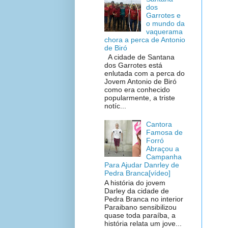
dos
Garrotes e
o mundo da
vaquerama
chora a perca de Antonio
de Biró
A cidade de Santana
dos Garrotes está
enlutada com a perca do
Jovem Antonio de Biró
como era conhecido
popularmente, a triste
notíc...
Cantora
Famosa de
Forró
Abraçou a
Campanha
Para Ajudar Danrley de
Pedra Branca[vídeo]
A história do jovem
Darley da cidade de
Pedra Branca no interior
Paraibano sensibilizou
quase toda paraíba, a
história relata um jove...