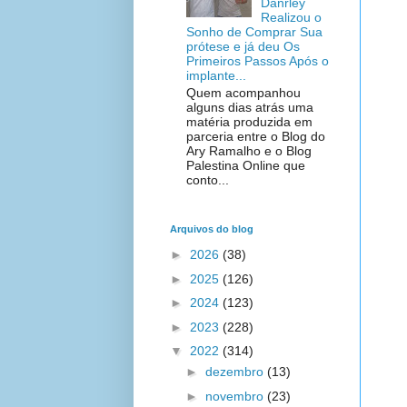
Danrley
Realizou o
Sonho de Comprar Sua
prótese e já deu Os
Primeiros Passos Após o
implante...
Quem acompanhou
alguns dias atrás uma
matéria produzida em
parceria entre o Blog do
Ary Ramalho e o Blog
Palestina Online que
conto...
Arquivos do blog
►
2026
(38)
►
2025
(126)
►
2024
(123)
►
2023
(228)
▼
2022
(314)
►
dezembro
(13)
►
novembro
(23)