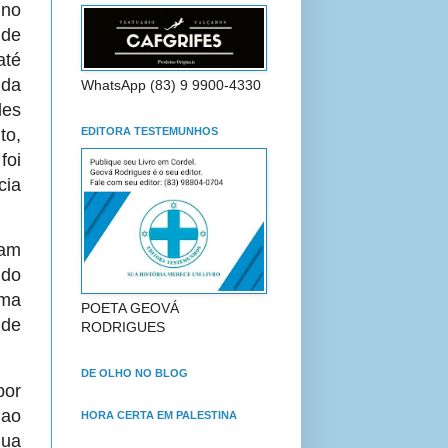
 no
 de
até
 da
WhatsApp (83) 9 9900-4330
es
to,
EDITORA TESTEMUNHOS
oi
cia
ram
 do
uma
POETA GEOVÁ
 de
RODRIGUES
DE OLHO NO BLOG
por
 ao
HORA CERTA EM PALESTINA
gua