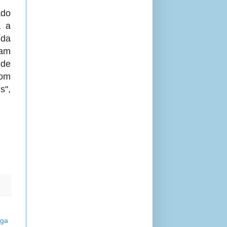
ado
a a
ída
am
 de
com
s",
iga