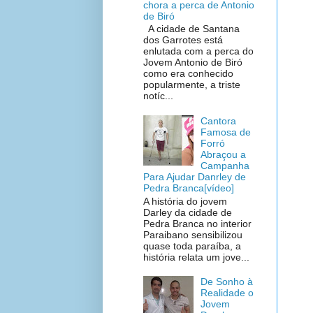
chora a perca de Antonio
de Biró
A cidade de Santana
dos Garrotes está
enlutada com a perca do
Jovem Antonio de Biró
como era conhecido
popularmente, a triste
notíc...
Cantora
Famosa de
Forró
Abraçou a
Campanha
Para Ajudar Danrley de
Pedra Branca[vídeo]
A história do jovem
Darley da cidade de
Pedra Branca no interior
Paraibano sensibilizou
quase toda paraíba, a
história relata um jove...
De Sonho à
Realidade o
Jovem