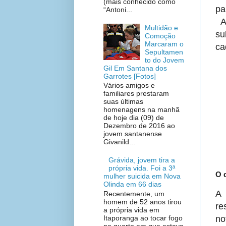
(mais conhecido como
pa
“Antoni...
A 
Multidão e
su
Comoção
Marcaram o
ca
Sepultamen
to do Jovem
Gil Em Santana dos
Garrotes [Fotos]
Vários amigos e
familiares prestaram
suas últimas
homenagens na manhã
de hoje dia (09) de
Dezembro de 2016 ao
jovem santanense
Givanild...
Grávida, jovem tira a
própria vida. Foi a 3ª
O 
mulher suicida em Nova
Olinda em 66 dias
A 
Recentemente, um
homem de 52 anos tirou
re
a própria vida em
no
Itaporanga ao tocar fogo
no quarto em que estava