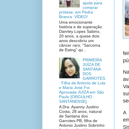
ajuda para
comprar
prótese, em Pedra
Branca: VÍDEO!
Uma emocionante
história e de superação.
Danrley Lopes Sabino,
20 anos, a quase dois
anos descobriu um
câncer raro, “Sarcoma
de Ewing” qu...
fe
pú
PRIMEIRA
JUÍZA DE
SANTANA
Na
DOS
GARROTES
av
: Filha de Antonio de Lula
Va
e Maria José Foi
Aprovada JUÍZA em São
su
Paulo [ORGULHO
se
SANTANENSE]
A Dra. Ayanny Justino
Costa, 28 anos, natural
A 
de Santana dos
em
Garrotes-PB, filha de
Antonio Justino Sobrinho
Si