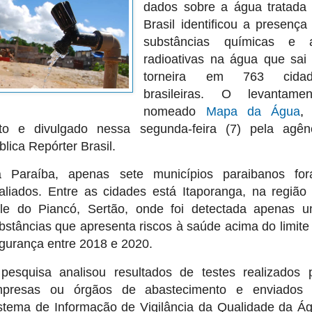
dados sobre a água tratada
Brasil identificou a presença
substâncias químicas e 
radioativas na água que sai
torneira em 763 cidad
brasileiras. O levantamen
nomeado
Mapa da Água
,
f
ito e divulgado nessa segunda-feira (7) pela agên
blica Repórter Brasil.
 Paraíba, apenas sete municípios paraibanos fo
aliados. Entre as cidades está Itaporanga, na região
le do Piancó, Sertão, onde foi detectada apenas 
bstâncias que apresenta riscos à saúde acima do limite
gurança entre 2018 e 2020.
pesquisa analisou resultados de testes realizados 
presas ou órgãos de abastecimento e enviados
stema de Informação de Vigilância da Qualidade da Á