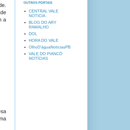
OUTROS PORTAIS
de.
CENTRAL VALE
 de
NOTICIA
m a
BLOG DO ARY
RAMALHO
DOL
HORA DO VALE
OlhoD'águaNotíciasPB
VALE DO PIANCÓ
NOTÍCIAS
esa
uma