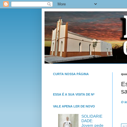
CURTA NOSSA PÁGINA
quar
Es
s
ESSA É A SUA VISITA DE Nº
O le
VALE APENA LER DE NOVO
SOLIDARIE
DADE:
Jovem pede