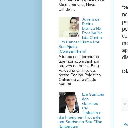
Mais uma vez, Nova
"S
Olinda ...
ne
Jovem de
po
Pedra
p
Branca Na
Paraíba Na
co
luta Contra
Um Câncer Clama Por
mo
Sua Ajuda
ap
[Compartilhem]
A todos os internautas
di
que nos acompanham
através do nosso Blog
Palestina Online, da
Di
nossa Pagina Palestina
Online ou através do
meu fa...
Em Santana
dos
Garrotes
a
Pai
Trabalha o
dia Inteiro em Troca de
um Sorriso do Seu Filho
Po
[Entendam]