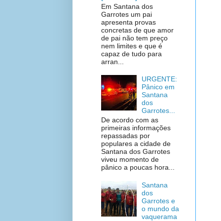
Em Santana dos
Garrotes um pai
apresenta provas
concretas de que amor
de pai não tem preço
nem limites e que é
capaz de tudo para
arran...
URGENTE:
Pânico em
Santana
dos
Garrotes...
De acordo com as
primeiras informações
repassadas por
populares a cidade de
Santana dos Garrotes
viveu momento de
pânico a poucas hora...
Santana
dos
Garrotes e
o mundo da
vaquerama