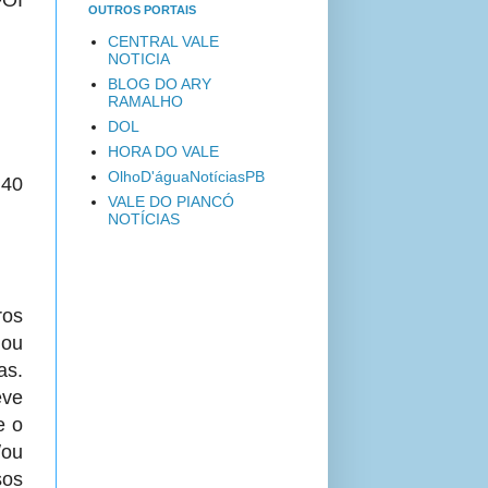
OI
OUTROS PORTAIS
CENTRAL VALE
NOTICIA
BLOG DO ARY
RAMALHO
DOL
HORA DO VALE
OlhoD'águaNotíciasPB
 40
VALE DO PIANCÓ
NOTÍCIAS
ros
 ou
as.
eve
e o
/ou
sos