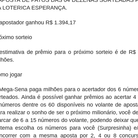
 APOSTA DE PATOS DAS 04 DEZENAS SORTEADAS F
A LOTERICA ESPERANÇA.
apostador ganhou R$ 1.394,17
óximo sorteio
estimativa de prêmio para o próximo sorteio é de R$
lhões.
mo jogar
Mega-Sena paga milhões para o acertador dos 6 núme
rteados. Ainda é possível ganhar prêmios ao acertar 4
números dentre os 60 disponíveis no volante de apost
ra realizar o sonho de ser o próximo milionário, você d
rcar de 6 a 15 números do volante, podendo deixar qu
stema escolha os números para você (Surpresinha) e
ncorrer com a mesma aposta por 2, 4 ou 8 concur