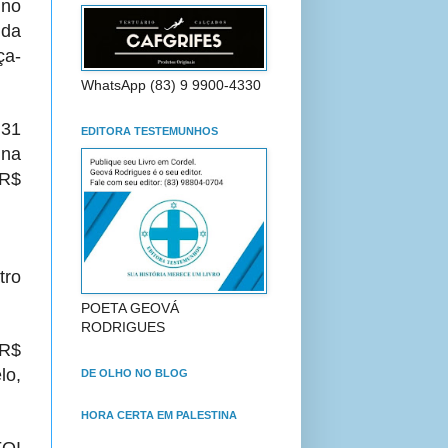
no
 da
ça-
WhatsApp (83) 9 9900-4330
 31
EDITORA TESTEMUNHOS
 na
 R$
tro
POETA GEOVÁ
RODRIGUES
 R$
lo,
DE OLHO NO BLOG
HORA CERTA EM PALESTINA