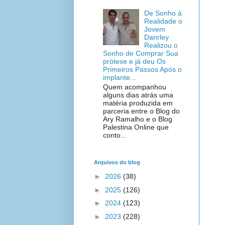
De Sonho à
Realidade o
Jovem
Danrley
Realizou o
Sonho de Comprar Sua
prótese e já deu Os
Primeiros Passos Após o
implante...
Quem acompanhou
alguns dias atrás uma
matéria produzida em
parceria entre o Blog do
Ary Ramalho e o Blog
Palestina Online que
conto...
Arquivos do blog
►
2026
(38)
►
2025
(126)
►
2024
(123)
►
2023
(228)