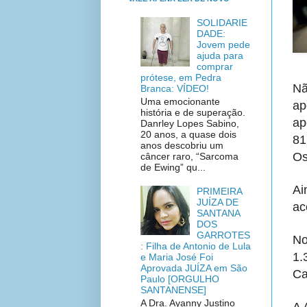
SOLIDARIE
DADE:
Jovem pede
ajuda para
comprar
prótese, em Pedra
Nã
Branca: VÍDEO!
Uma emocionante
ap
história e de superação.
ap
Danrley Lopes Sabino,
20 anos, a quase dois
81
anos descobriu um
Os
câncer raro, “Sarcoma
de Ewing” qu...
Ai
PRIMEIRA
JUÍZA DE
ac
SANTANA
DOS
GARROTES
No
: Filha de Antonio de Lula
1.
e Maria José Foi
Aprovada JUÍZA em São
Ca
Paulo [ORGULHO
SANTANENSE]
A Dra. Ayanny Justino