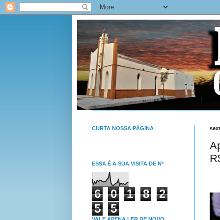
CURTA NOSSA PÁGINA
sext
A
R
ESSA É A SUA VISITA DE Nº
6
0
1
8
2
5
5
VALE APENA LER DE NOVO