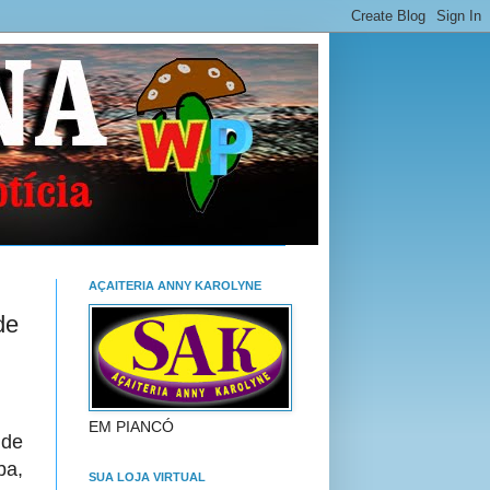
AÇAITERIA ANNY KAROLYNE
de
EM PIANCÓ
de
ba,
SUA LOJA VIRTUAL