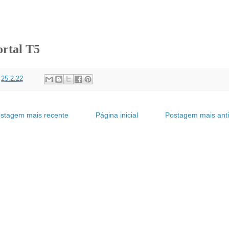
ortal T5
t
25.2.22
stagem mais recente
Página inicial
Postagem mais ant