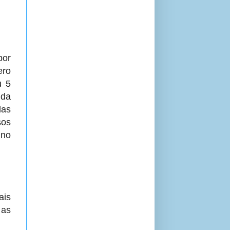
por
ero
u 5
 da
das
sos
 no
ais
 as