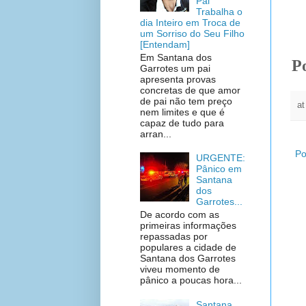
Pai
Trabalha o
dia Inteiro em Troca de
um Sorriso do Seu Filho
[Entendam]
Em Santana dos
P
Garrotes um pai
apresenta provas
concretas de que amor
de pai não tem preço
a
nem limites e que é
capaz de tudo para
arran...
Po
URGENTE:
Pânico em
Santana
dos
Garrotes...
De acordo com as
primeiras informações
repassadas por
populares a cidade de
Santana dos Garrotes
viveu momento de
pânico a poucas hora...
Santana