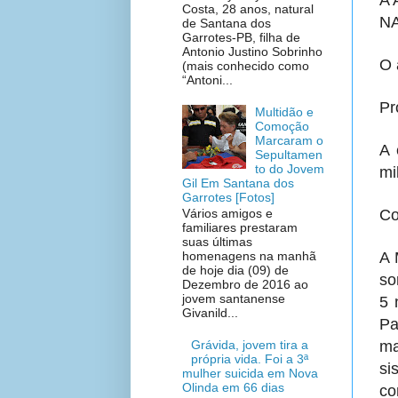
A
Costa, 28 anos, natural
N
de Santana dos
Garrotes-PB, filha de
Antonio Justino Sobrinho
O 
(mais conhecido como
“Antoni...
Pr
Multidão e
Comoção
Marcaram o
A 
Sepultamen
to do Jovem
mi
Gil Em Santana dos
Garrotes [Fotos]
Co
Vários amigos e
familiares prestaram
suas últimas
A 
homenagens na manhã
de hoje dia (09) de
so
Dezembro de 2016 ao
jovem santanense
5 
Givanild...
Pa
Grávida, jovem tira a
ma
própria vida. Foi a 3ª
si
mulher suicida em Nova
Olinda em 66 dias
co