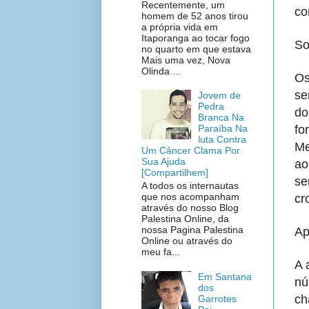
Recentemente, um
co
homem de 52 anos tirou
a própria vida em
Itaporanga ao tocar fogo
So
no quarto em que estava
Mais uma vez, Nova
Olinda ...
Os
se
Jovem de
Pedra
do
Branca Na
fo
Paraíba Na
luta Contra
Me
Um Câncer Clama Por
Sua Ajuda
ao
[Compartilhem]
se
A todos os internautas
que nos acompanham
cr
através do nosso Blog
Palestina Online, da
nossa Pagina Palestina
Ap
Online ou através do
meu fa...
A 
Em Santana
nú
dos
ch
Garrotes