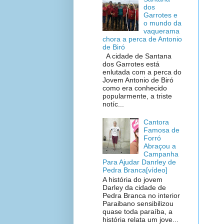
dos
Garrotes e
o mundo da
vaquerama
chora a perca de Antonio
de Biró
A cidade de Santana
dos Garrotes está
enlutada com a perca do
Jovem Antonio de Biró
como era conhecido
popularmente, a triste
notíc...
Cantora
Famosa de
Forró
Abraçou a
Campanha
Para Ajudar Danrley de
Pedra Branca[vídeo]
A história do jovem
Darley da cidade de
Pedra Branca no interior
Paraibano sensibilizou
quase toda paraíba, a
história relata um jove...