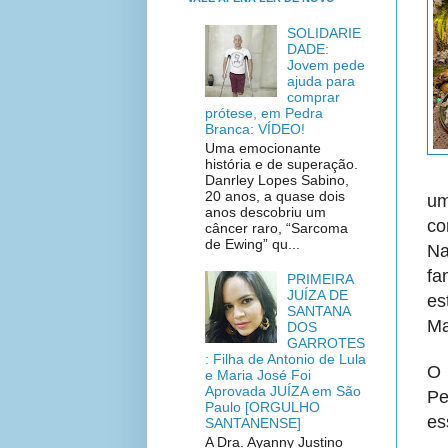
SOLIDARIE
DADE:
Jovem pede
ajuda para
comprar
prótese, em Pedra
Branca: VÍDEO!
Uma emocionante
história e de superação.
Danrley Lopes Sabino,
20 anos, a quase dois
um
anos descobriu um
co
câncer raro, “Sarcoma
de Ewing” qu...
Na
fa
PRIMEIRA
JUÍZA DE
es
SANTANA
Ma
DOS
GARROTES
: Filha de Antonio de Lula
O 
e Maria José Foi
Aprovada JUÍZA em São
Pe
Paulo [ORGULHO
es
SANTANENSE]
A Dra. Ayanny Justino