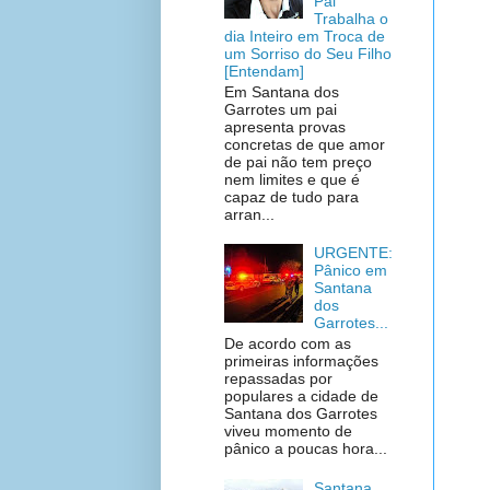
Pai
Trabalha o
dia Inteiro em Troca de
um Sorriso do Seu Filho
[Entendam]
Em Santana dos
Garrotes um pai
apresenta provas
concretas de que amor
de pai não tem preço
nem limites e que é
capaz de tudo para
arran...
URGENTE:
Pânico em
Santana
dos
Garrotes...
De acordo com as
primeiras informações
repassadas por
populares a cidade de
Santana dos Garrotes
viveu momento de
pânico a poucas hora...
Santana