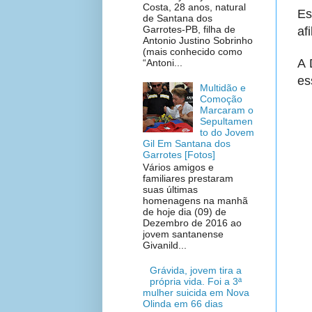
Costa, 28 anos, natural
Es
de Santana dos
Garrotes-PB, filha de
af
Antonio Justino Sobrinho
(mais conhecido como
A 
“Antoni...
es
Multidão e
Comoção
Marcaram o
Sepultamen
to do Jovem
Gil Em Santana dos
Garrotes [Fotos]
Vários amigos e
familiares prestaram
suas últimas
homenagens na manhã
de hoje dia (09) de
Dezembro de 2016 ao
jovem santanense
Givanild...
Grávida, jovem tira a
própria vida. Foi a 3ª
mulher suicida em Nova
Olinda em 66 dias