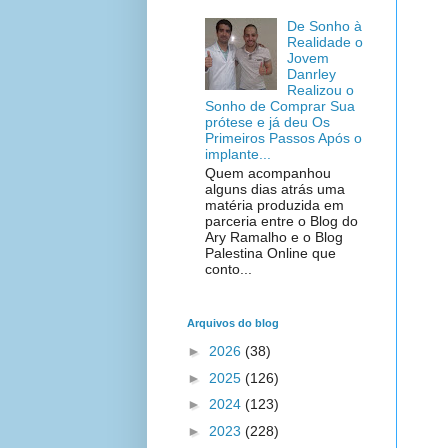
De Sonho à
Realidade o
Jovem
Danrley
Realizou o
Sonho de Comprar Sua
prótese e já deu Os
Primeiros Passos Após o
implante...
Quem acompanhou
alguns dias atrás uma
matéria produzida em
parceria entre o Blog do
Ary Ramalho e o Blog
Palestina Online que
conto...
Arquivos do blog
►
2026
(38)
►
2025
(126)
►
2024
(123)
►
2023
(228)