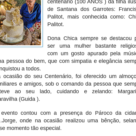
centenário (100 ANOS ) da filha ilus
de Santana dos Garrotes: Franci
Palitot, mais conhecida como: Ch
Palitot.
Dona Chica sempre se destacou 
ser uma mulher bastante religio
com um gosto apurado pela músi
a pessoa do bem, que com simpatia e elegância sem
nquistou a todos.
 ocasião do seu Centenário, foi oferecido um almoç
miliares e amigos, sob o comando da pessoa que sem
teve ao seu lado, cuidando e zelando: Margar
ravilha (Guida ).
evento contou com a presença do Pároco da cida
.Jorge, onde na ocasião realizou uma bênção, sela
se momento tão especial.