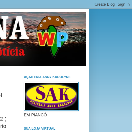
AÇAITERIA ANNY KAROLYNE
t
EM PIANCÓ
2 (
rio
SUA LOJA VIRTUAL