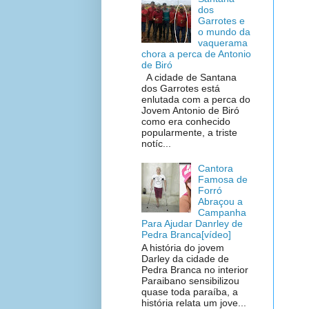
dos
Garrotes e
o mundo da
vaquerama
chora a perca de Antonio
de Biró
A cidade de Santana
dos Garrotes está
enlutada com a perca do
Jovem Antonio de Biró
como era conhecido
popularmente, a triste
notíc...
Cantora
Famosa de
Forró
Abraçou a
Campanha
Para Ajudar Danrley de
Pedra Branca[vídeo]
A história do jovem
Darley da cidade de
Pedra Branca no interior
Paraibano sensibilizou
quase toda paraíba, a
história relata um jove...