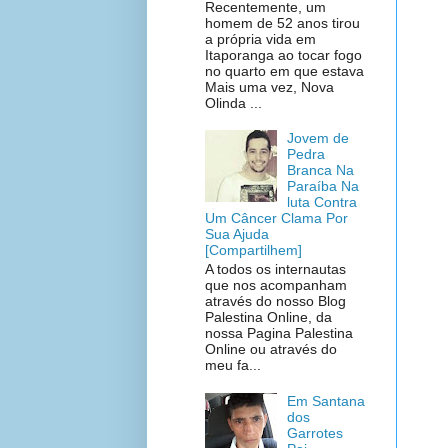
Recentemente, um
homem de 52 anos tirou
a própria vida em
Itaporanga ao tocar fogo
no quarto em que estava
Mais uma vez, Nova
Olinda ...
Jovem de
Pedra
Branca Na
Paraíba Na
luta Contra
Um Câncer Clama Por
Sua Ajuda
[Compartilhem]
A todos os internautas
que nos acompanham
através do nosso Blog
Palestina Online, da
nossa Pagina Palestina
Online ou através do
meu fa...
Em Santana
dos
Garrotes