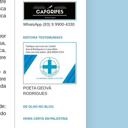
tre
sca
ica
WhatsApp (83) 9 9900-4330
por
EDITORA TESTEMUNHOS
sa,
ca,
pre
o a
pre
ida
POETA GEOVÁ
RODRIGUES
de:
DE OLHO NO BLOG
ndo
HORA CERTA EM PALESTINA