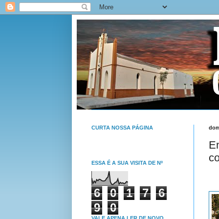
CURTA NOSSA PÁGINA
dom
Em
co
ESSA É A SUA VISITA DE Nº
6
0
1
7
6
9
0
VALE APENA LER DE NOVO