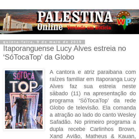
quinta-feira, 9 de maio de 2019
Itaporanguense Lucy Alves estreia no
‘SóTocaTop’ da Globo
A cantora e atriz paraibana com
raízes familiar em Itaporanga Lucy
Alves faz sua estreia neste
sábado (11) na apresentação do
programa ‘SóTocaTop’ da rede
Globo de televisão. Ela comanda
a atração ao lado do canto Wesley
Safadão. No primeiro programa a
dupla recebe Carlinhos Brown,
Xand Avião, Matheus & Kauan,