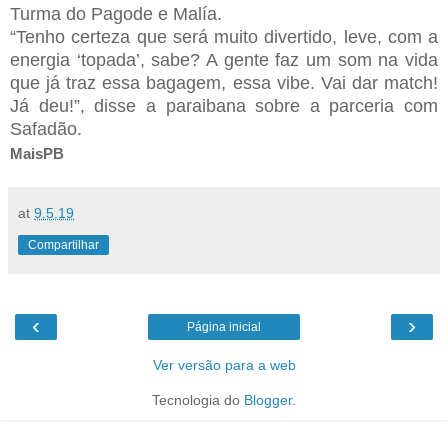
Turma do Pagode e Malía.
“Tenho certeza que será muito divertido, leve, com a
energia ‘topada’, sabe? A gente faz um som na vida
que já traz essa bagagem, essa vibe. Vai dar match!
Já deu!”, disse a paraibana sobre a parceria com
Safadão.
MaisPB
at
9.5.19
Compartilhar
‹
›
Página inicial
Ver versão para a web
Tecnologia do
Blogger
.