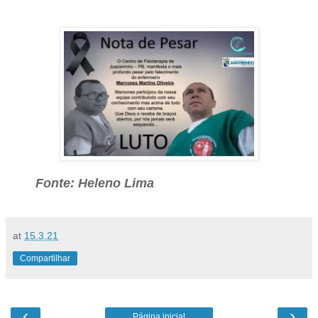
Fonte:
Heleno Lima
at
15.3.21
Compartilhar
‹
›
Página inicial